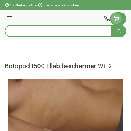
Ga naar de inhoud
Apothekersadvies
Snelle beschikbaarheid
Menu
Zoek
Product, merk, categorie...
Botapad 1500 Elleb.beschermer Wit 2