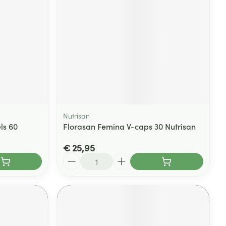
rende
Parfums en
geurproducten
Nutrisan
ls 60
Florasan Femina V-caps 30 Nutrisan
€ 25,95
Aantal
CBD