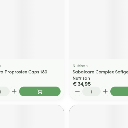
ging
Supplementen
Insectenwe
Mondmaskers
middelen
ssen
 -
id
d
a
Nutrisan
ra Proprostex Caps 180
Sabalcare Complex Softge
Nutrisan
€ 34,95
Aantal
Zelfbruiner
Scheren