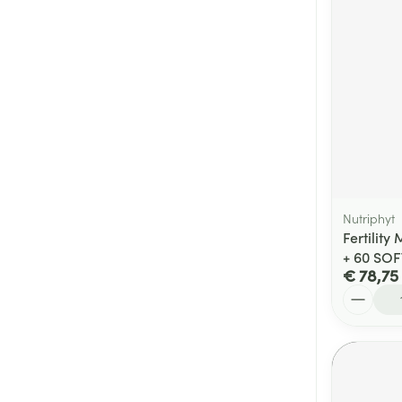
Nutriphyt
Fertili
+ 60 SO
€ 78,75
Aantal