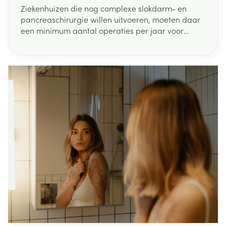
Ziekenhuizen die nog complexe slokdarm- en
pancreaschirurgie willen uitvoeren, moeten daar
een minimum aantal operaties per jaar voor
uitvoeren. Dat heeft minister van Volksgezondheid
Maggie De Block beslist. "De feiten spreken voor
zich: hoe meer expertise een ziekenhuis heeft met
de behandeling van slokdarm- of
pancreaskanker, hoe meer kans een patiënt heeft
op een succesvolle behandeling", aldus minister
De Block. "Met deze maatregel zullen we levens
redden."