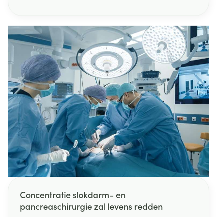
Oorzaak is een infectie met het varicella-zoster-
virus en windpokken zijn erg besmettelijk. Bijna
iedereen krijgt als kind windpokken. Het is een
typische kinderziekte.
Concentratie slokdarm- en
pancreaschirurgie zal levens redden