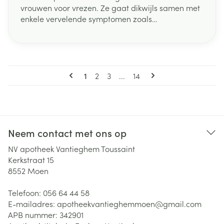
vrouwen voor vrezen. Ze gaat dikwijls samen met
enkele vervelende symptomen zoals
prikkelbaarheid en opvliegers. Toch is het een
normaal onderdeel van het ouder worden.
Gelukkig zijn er oplossingen om deze levensfase
waarin de vruchtbaarheid ophoudt, te verlichten.
Pagina's
Wil je meer weten over wat de menopauze is, aan
U lees momenteel pagina
Pagina
Pagina
Pagina
1
2
3
...
14
welke tekenen je deze periode herkent en hoe je
deze klachten kan aanpakken? Wij geven je alvast
een overzicht.
Neem contact met ons op
NV apotheek Vantieghem Toussaint
Kerkstraat 15
8552
Moen
Telefoon:
056 64 44 58
E-mailadres:
apotheekvantieghemmoen@
gmail.com
APB nummer:
342901