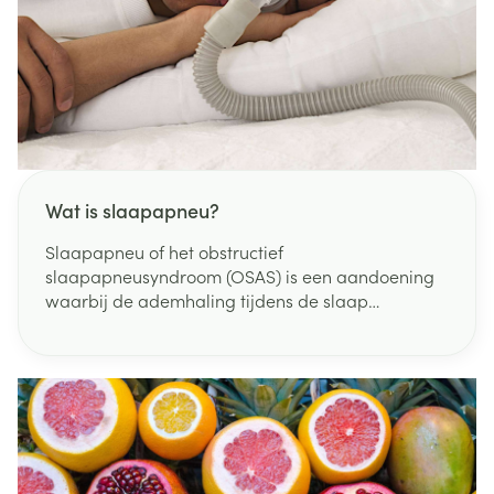
Wat is slaapapneu?
Slaapapneu of het obstructief
slaapapneusyndroom (OSAS) is een aandoening
waarbij de ademhaling tijdens de slaap
herhaaldelijk (min. 5 keer per uur) gedurende
korte perioden stopt. Normaal gesproken stroomt
de lucht steeds moeiteloos vanuit mond en neus in
de longen. Iemand met slaapapneu stopt tijdens
de slaap meer dan 10 seconden met ademen,
waarna een diepe inademing volgt met zeer luid
snurken of woelen.