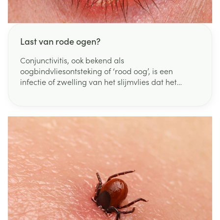
Last van rode ogen?
Conjunctivitis, ook bekend als
oogbindvliesontsteking of ‘rood oog’, is een
infectie of zwelling van het slijmvlies dat het
oogwit en de binnenkant van de oogleden
bekleedt. Bij irritatie zwellen de bloedvaten op en
raken ze ontstoken. Dit geeft het oog een rode
kleur die vaak op conjunctivitis wijst.