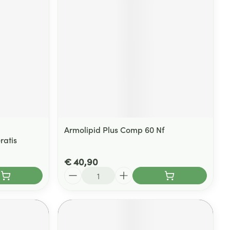
rende
Parfums en
geurproducten
Armolipid Plus Comp 60 Nf
ratis
€ 40,90
CBD
Aantal