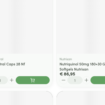
ging
Supplementen
Insectenwe
Mondmaskers
middelen
ssen
 -
id
d
al
Nutrisan
ral Caps 28 Nf
Nutriquinol 50mg 180+30 G
Softgels Nutrisan
€ 86,95
Zelfbruiner
Scheren
Aantal