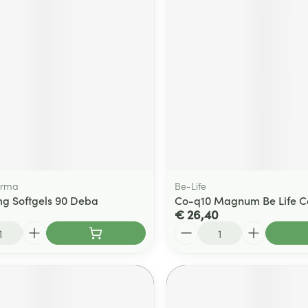
arma
Be-Life
g Softgels 90 Deba
Co-q10 Magnum Be Life C
€ 26,40
Aantal