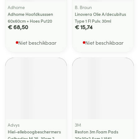
Adhome
B. Braun
Adhome Hoofdkusssen
Linovera Olie A/decubitus
60x60cm + Hoes Pu120
Type 1 Fl Pulv. 30ml
€ 68,50
€ 15,74
Niet beschikbaar
Niet beschikbaar
Advys
3M
Hiel-elleboogbeschermers
Reston 3m Foam Pads
Gelbodies M 25-30cm 2
20x30x2,5cm 1 1561