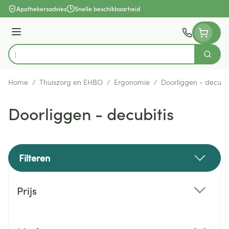
Ga naar de inhoud
Apothekersadvies
Snelle beschikbaarheid
Menu
Zoek
Product, merk, categorie...
Home
/
Thuiszorg en EHBO
/
Ergonomie
/
Doorliggen - decubit
Doorliggen - decubitis
Filteren
Doorgaan naar productlijst
Prijs
filter