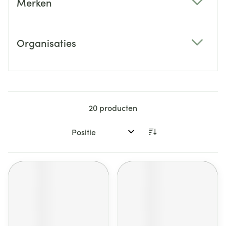
Merken
filter
Organisaties
filter
20
producten
Sorteer op: