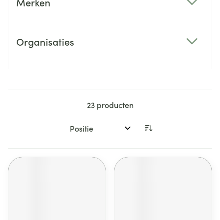
Merken
filter
Organisaties
filter
23
producten
Sorteer op: