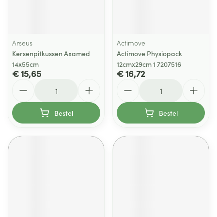
Arseus
Actimove
Kersenpitkussen Axamed
Actimove Physiopack
14x55cm
12cmx29cm 1 7207516
€ 15,65
€ 16,72
Aantal
Aantal
Bestel
Bestel