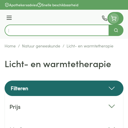
Ga naar de inhoud
Apothekersadvies
Snelle beschikbaarheid
Menu
Zoek
Product, merk, categorie...
Home
/
Natuur geneeskunde
/
Licht- en warmtetherapie
Licht- en warmtetherapie
Filteren
Doorgaan naar productlijst
Prijs
filter