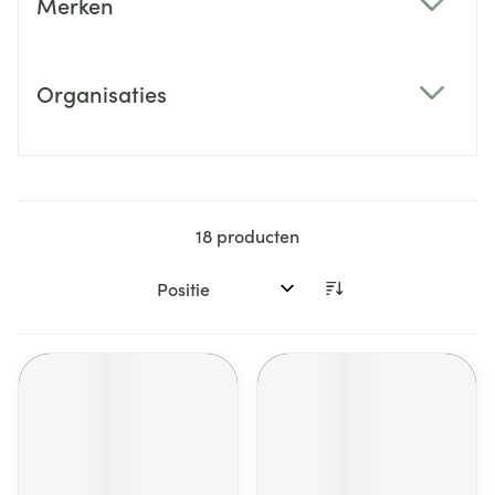
Merken
filter
Organisaties
filter
18
producten
Sorteer op: