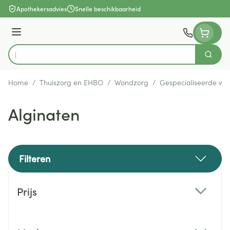
Ga naar de inhoud
Apothekersadvies
Snelle beschikbaarheid
Menu
Zoek
Product, merk, categorie...
Home
/
Thuiszorg en EHBO
/
Wondzorg
/
Gespecialiseerde wo
Alginaten
Filteren
Doorgaan naar productlijst
Prijs
filter