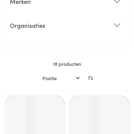
Merken
filter
Organisaties
filter
18
producten
Sorteer op: