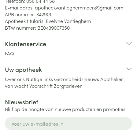
Telefoon:
056 64 44 58
E-mailadres:
apotheekvantieghemmoen@
gmail.com
APB nummer:
342901
Apotheek titularis:
Evelyne Vantieghem
BTW nummer:
BE0439007350
Klantenservice
FAQ
Uw apotheek
Over ons
Nuttige links
Gezondheidsnieuws
Apotheker
van wacht
Voorschrift
Zorgtarieven
Nieuwsbrief
Blijf op de hoogte van nieuwe producten en promoties
E-mail adres