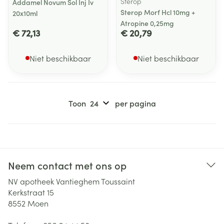
Sterop
Addamel Novum Sol Inj Iv
Sterop Morf Hcl 10mg +
20x10ml
Atropine 0,25mg
€ 72,13
€ 20,79
Niet beschikbaar
Niet beschikbaar
Toon
per pagina
Neem contact met ons op
NV apotheek Vantieghem Toussaint
Kerkstraat 15
8552
Moen