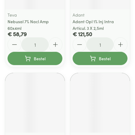
Teva
Adant
Nebusal 7% Nacl Amp
Adant Opl 1% Inj Intra
60x4ml
Articul. 3 X 2,5ml
€ 58,79
€ 121,50
Aantal
Aantal
Bestel
Bestel