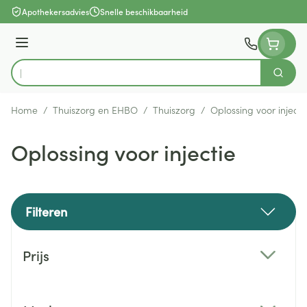
Ga naar de inhoud
Apothekersadvies
Snelle beschikbaarheid
Menu
Zoek
Product, merk, categorie...
Home
/
Thuiszorg en EHBO
/
Thuiszorg
/
Oplossing voor injecti
Oplossing voor injectie
Filteren
Doorgaan naar productlijst
Prijs
filter