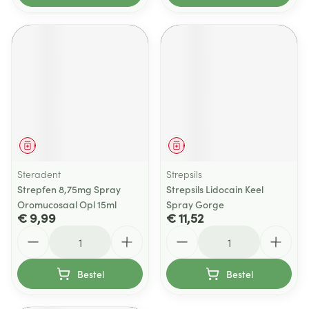
Geneesmiddel
Geneesmiddel
Steradent
Strepsils
Strepfen 8,75mg Spray
Strepsils Lidocain Keel
Oromucosaal Opl 15ml
Spray Gorge
€ 9,99
€ 11,52
Aantal
Aantal
Bestel
Bestel