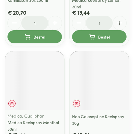
Kamillosan Sol. 250ml
Medica Keelspray Lemon
30ml
€ 20,70
€ 13,44
Aantal
Aantal
Bestel
Bestel
Geneesmiddel
Geneesmiddel
Medica, Qualiphar
Neo Golaseptine Keelspray
Medica Keelspray Menthol
30g
30ml