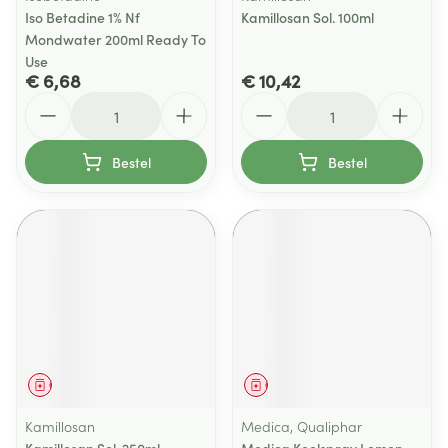
Iso Betadine 1% Nf
Kamillosan Sol. 100ml
Mondwater 200ml Ready To
Use
€ 6,68
€ 10,42
Aantal
Aantal
Bestel
Bestel
Geneesmiddel
Geneesmiddel
Kamillosan
Medica, Qualiphar