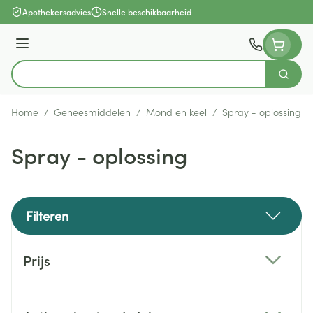
Ga naar de inhoud
Apothekersadvies
Snelle beschikbaarheid
Menu
Zoek
Product, merk, categorie...
Home
/
Geneesmiddelen
/
Mond en keel
/
Spray - oplossing
Spray - oplossing
Filteren
Doorgaan naar productlijst
Prijs
filter