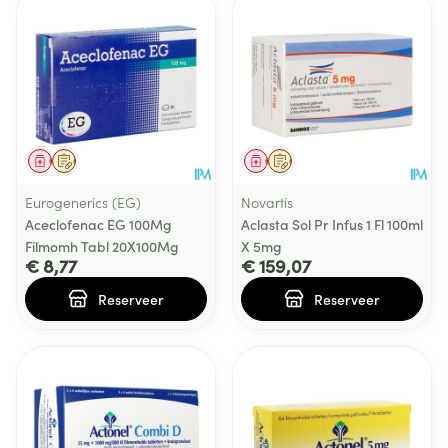
Geneesmiddel
Op voorschrift
Geneesmiddel
Op voorschrift
Eurogenerics (EG)
Novartis
Aceclofenac EG 100Mg
Aclasta Sol Pr Infus 1 Fl 100ml
Filmomh Tabl 20X100Mg
X 5mg
€ 8,77
€ 159,07
Reserveer
Reserveer