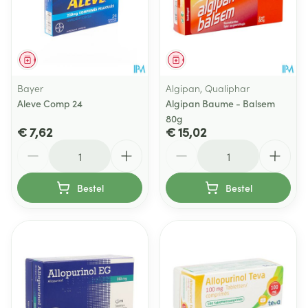
Geneesmiddel
Geneesmiddel
Bayer
Algipan, Qualiphar
Aleve Comp 24
Algipan Baume - Balsem
80g
€ 7,62
€ 15,02
Aantal
Aantal
Bestel
Bestel