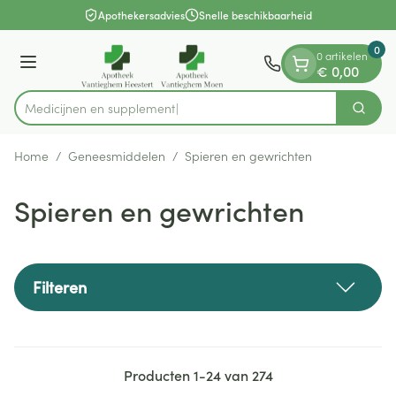
Dia 1 van 1
Ga naar de inhoud
Apothekersadvies
Snelle beschikbaarheid
0
0 artikelen
Menu
€ 0,00
Medic
Zoek
Product, merk, categorie...
Home
/
Geneesmiddelen
/
Spieren en gewrichten
Spieren en gewrichten
Filteren
Producten
1
-
24
van
274