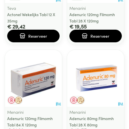
Teva
Menarini
Actonel Wekelijks Tabl 12 X
Adenuric 120mg Filmomh
35mg
Tabl 28 X 120mg
€ 29,42
€ 19,55
Reserveer
Reserveer
Geneesmiddel
Op voorschrift
Geneesmiddel
Op voorschrift
Menarini
Menarini
Adenuric 120mg Filmomh
Adenuric 80mg Filmomh
Tabl 84 X 120mg
Tabl 28 X 80mg