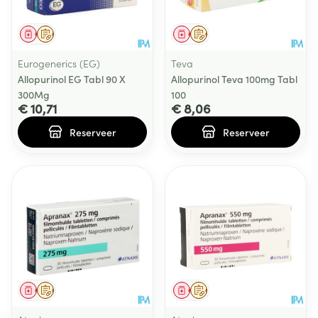
Geneesmiddel
Op voorschrift
Geneesmiddel
Op voorschrift
Eurogenerics (EG)
Teva
Allopurinol EG Tabl 90 X
Allopurinol Teva 100mg Tabl
300Mg
100
€ 10,71
€ 8,06
Reserveer
Reserveer
Geneesmiddel
Op voorschrift
Geneesmiddel
Op voorschrift