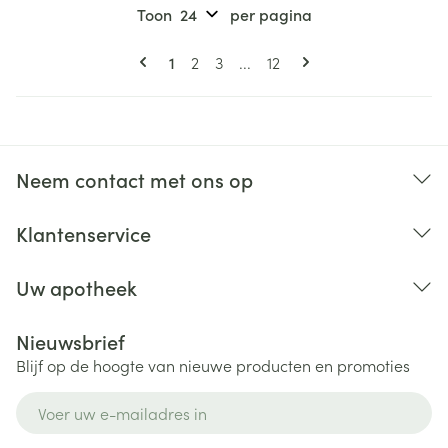
Toon
per pagina
Pagina's
U lees momenteel pagina
Pagina
Pagina
Pagina
1
2
3
...
12
Neem contact met ons op
Klantenservice
Uw apotheek
Nieuwsbrief
Blijf op de hoogte van nieuwe producten en promoties
E-mail adres