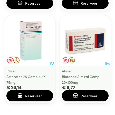
Reserveer
Reserveer
Geneesmiddel
Op voorschrift
Geneesmiddel
Op voorschrift
Pfizer
Almirall
Arthrotec 75 Comp 60 X
Biofenac Almiral Comp
75mg
20x100mg
€ 26,14
€ 8,77
Reserveer
Reserveer