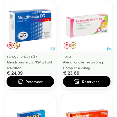
Geneesmiddel
Op voorschrift
Geneesmiddel
Op voorschrift
Eurogenerics (EG)
Teva
Alendronate EG 70Mg Tabl
Alendronate Teva 70mg
12X70Mg
Comp 12 X 70mg
€ 24,39
€ 23,60
Reserveer
Reserveer