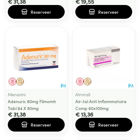
€ 31,38
€ 19,55
Reserveer
Reserveer
Geneesmiddel
Op voorschrift
Geneesmiddel
Op voorschrift
Menarini
Almirall
Adenuric 80mg Filmomh
Air-tal Anti Inflammatoire
Tabl 84 X 80mg
Comp 60x100mg
€ 31,38
€ 13,36
Reserveer
Reserveer