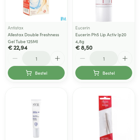
Antistax
Eucerin
Allestax Double Freshness
Eucerin Ph5 Lip Activ Ip20
Gel Tube 125Ml
4,8g
€ 22,94
€ 8,50
Aantal
Aantal
Bestel
Bestel