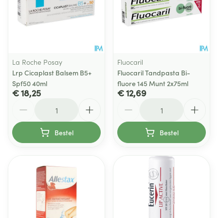
La Roche Posay
Fluocaril
Lrp Cicaplast Balsem B5+
Fluocaril Tandpasta Bi-
Spf50 40ml
fluore 145 Munt 2x75ml
€ 18,25
€ 12,69
Aantal
Aantal
Bestel
Bestel