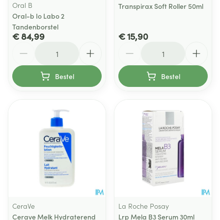
Oral B
Transpirax Soft Roller 50ml
Oral-b Io Labo 2
Tandenborstel
€ 84,99
€ 15,90
Aantal
Aantal
Bestel
Bestel
CeraVe
La Roche Posay
Cerave Melk Hydraterend
Lrp Mela B3 Serum 30ml