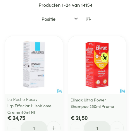
Producten
1
-
24
van
14154
Sorteer op:
La Roche Posay
Elimax Ultra Power
Lrp Effaclar H Isobiome
Shampoo 250ml Promo
Creme 40ml Nf
€ 24,75
€ 21,50
Aantal
Aantal