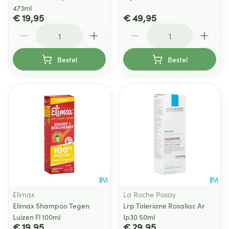
473ml
€ 19,95
€ 49,95
Aantal
Aantal
Bestel
Bestel
Elimax
La Roche Posay
Elimax Shampoo Tegen
Lrp Toleriane Rosaliac Ar
Luizen Fl 100ml
Ip30 50ml
€ 19,95
€ 29,95