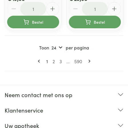
Aantal
Aantal
Bestel
Bestel
Toon
per pagina
Pagina's
U lees momenteel pagina
Pagina
Pagina
Pagina
1
2
3
...
590
Neem contact met ons op
Klantenservice
Uw apotheek