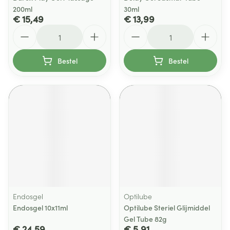
200ml
30ml
€ 15,49
€ 13,99
Aantal
Aantal
Bestel
Bestel
Endosgel
Optilube
Endosgel 10x11ml
Optilube Steriel Glijmiddel
Gel Tube 82g
€ 24,59
€ 5,91