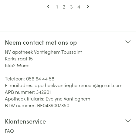
Pagina's
U lees momenteel pagina
Pagina
Pagina
Pagina
1
2
3
4
Neem contact met ons op
NV apotheek Vantieghem Toussaint
Kerkstraat 15
8552
Moen
Telefoon:
056 64 44 58
E-mailadres:
apotheekvantieghemmoen@
gmail.com
APB nummer:
342901
Apotheek titularis:
Evelyne Vantieghem
BTW nummer:
BE0439007350
Klantenservice
FAQ