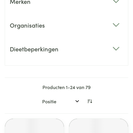
Merken
filter
Organisaties
filter
Dieetbeperkingen
filter
Producten
1
-
24
van
79
Sorteer op: