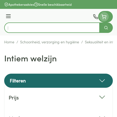
Ga naar de inhoud
Apothekersadvies
Snelle beschikbaarheid
Menu
Zoek
Product, merk, categorie...
Home
/
Schoonheid, verzorging en hygiëne
/
Seksualiteit en int
Intiem welzijn
Filteren
Doorgaan naar productlijst
Prijs
filter