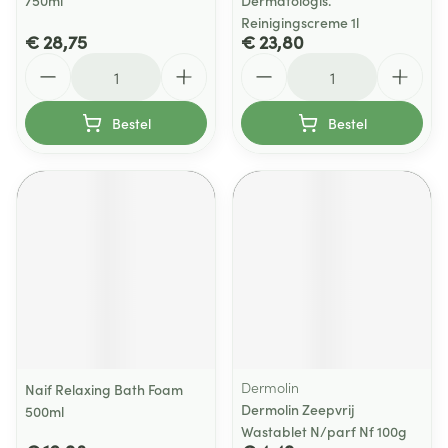
750ml
Dermatologis.
Reinigingscreme 1l
€ 28,75
€ 23,80
Aantal
Aantal
Bestel
Bestel
Dermolin
Naif Relaxing Bath Foam
Dermolin Zeepvrij
500ml
Wastablet N/parf Nf 100g