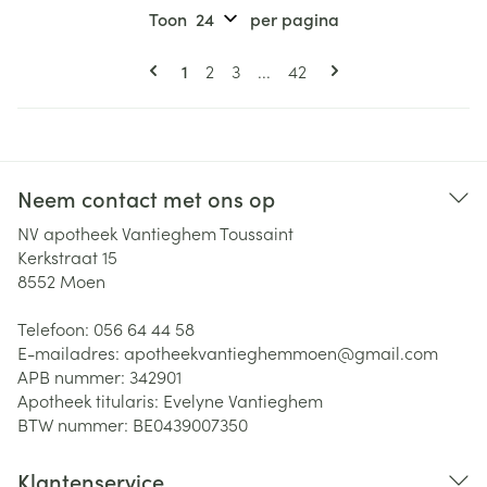
Toon
per pagina
Pagina's
U lees momenteel pagina
Pagina
Pagina
Pagina
1
2
3
...
42
Neem contact met ons op
NV apotheek Vantieghem Toussaint
Kerkstraat 15
8552
Moen
Telefoon:
056 64 44 58
E-mailadres:
apotheekvantieghemmoen@
gmail.com
APB nummer:
342901
Apotheek titularis:
Evelyne Vantieghem
BTW nummer:
BE0439007350
Klantenservice