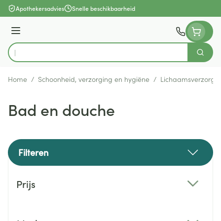
Ga naar de inhoud
Apothekersadvies
Snelle beschikbaarheid
Menu
Zoek
Product, merk, categorie...
Home
/
Schoonheid, verzorging en hygiëne
/
Lichaamsverzorgi
Bad en douche
Filteren
Doorgaan naar productlijst
Prijs
filter