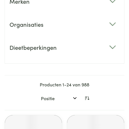
Merken
filter
Organisaties
filter
Dieetbeperkingen
filter
Producten
1
-
24
van
988
Sorteer op: