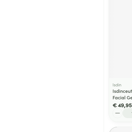
Isdin
Isdinceut
Facial G
€ 49,95
Aantal