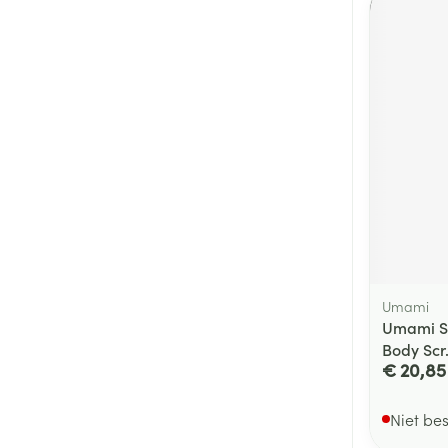
Umami
Umami Sw
Body Scr
€ 20,85
Niet be