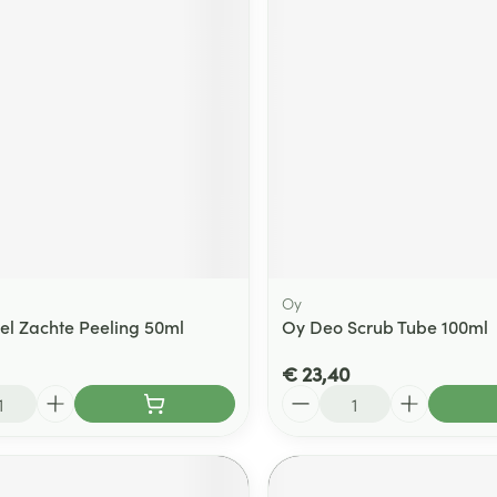
ging
Supplementen
Insectenwe
Mondmaskers
middelen
ssen
 -
id
d
Oy
el Zachte Peeling 50ml
Oy Deo Scrub Tube 100ml
Zelfbruiner
Scheren
€ 23,40
Aantal