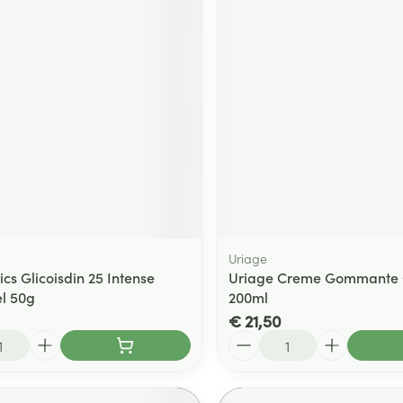
Uriage
ics Glicoisdin 25 Intense
Uriage Creme Gommante 
el 50g
200ml
€ 21,50
Aantal