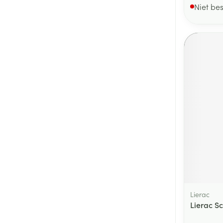
Niet be
Lierac
Lierac S