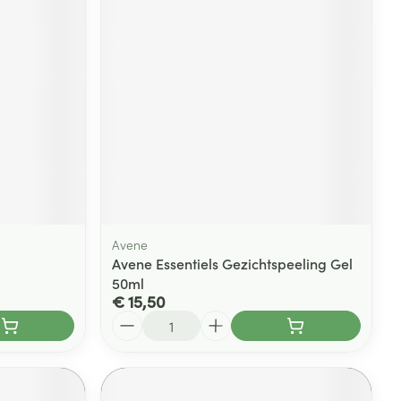
rende
Parfums en
geurproducten
Avene
Avene Essentiels Gezichtspeeling Gel
50ml
CBD
€ 15,50
Aantal