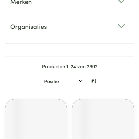
Merken
filter
Organisaties
filter
Producten
1
-
24
van
2802
Sorteer op: