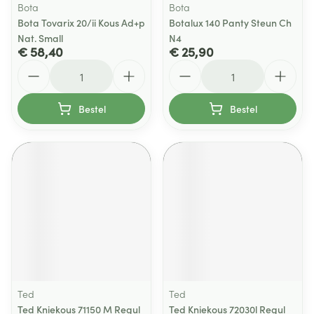
Bota
Bota
Bota Tovarix 20/ii Kous Ad+p
Botalux 140 Panty Steun Ch
Nat. Small
N4
€ 58,40
€ 25,90
Aantal
Aantal
Bestel
Bestel
Ted
Ted
Ted Kniekous 71150 M Regul
Ted Kniekous 72030l Regul