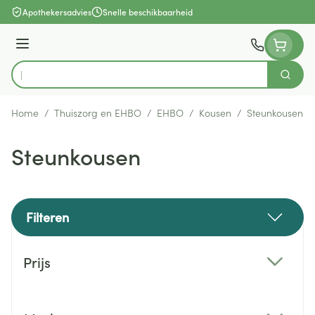
Ga naar de inhoud
Apothekersadvies
Snelle beschikbaarheid
Menu
Zoek
Product, merk, categorie...
Home
/
Thuiszorg en EHBO
/
EHBO
/
Kousen
/
Steunkousen
Steunkousen
Filteren
Doorgaan naar productlijst
Prijs
filter