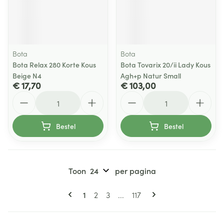
Bota
Bota
Bota Relax 280 Korte Kous
Bota Tovarix 20/ii Lady Kous
Beige N4
Agh+p Natur Small
€ 17,70
€ 103,00
Aantal
Aantal
Bestel
Bestel
Toon
per pagina
Pagina's
U lees momenteel pagina
Pagina
Pagina
Pagina
1
2
3
...
117