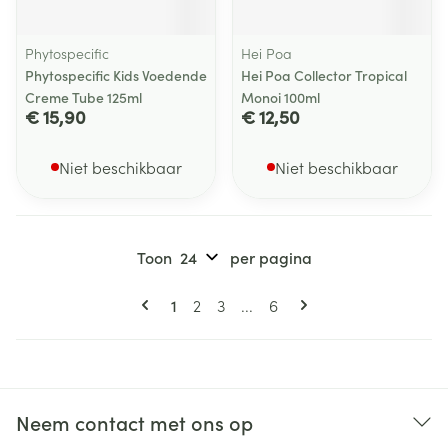
Phytospecific
Hei Poa
Phytospecific Kids Voedende
Hei Poa Collector Tropical
Creme Tube 125ml
Monoi 100ml
€ 15,90
€ 12,50
Niet beschikbaar
Niet beschikbaar
Toon
per pagina
Pagina's
U lees momenteel pagina
Pagina
Pagina
Pagina
1
2
3
...
6
Neem contact met ons op