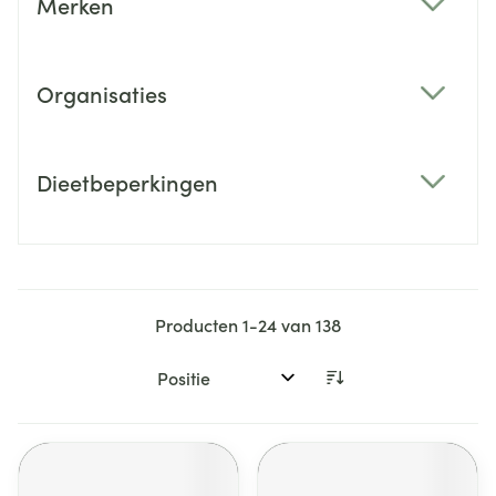
Merken
filter
Organisaties
filter
Dieetbeperkingen
filter
Producten
1
-
24
van
138
Sorteer op: