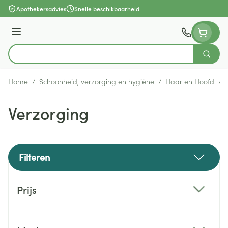
Ga naar de inhoud
Apothekersadvies
Snelle beschikbaarheid
Menu
Zoek
Product, merk, categorie...
Home
/
Schoonheid, verzorging en hygiëne
/
Haar en Hoofd
/
Verzorging
Filteren
Doorgaan naar productlijst
Prijs
filter