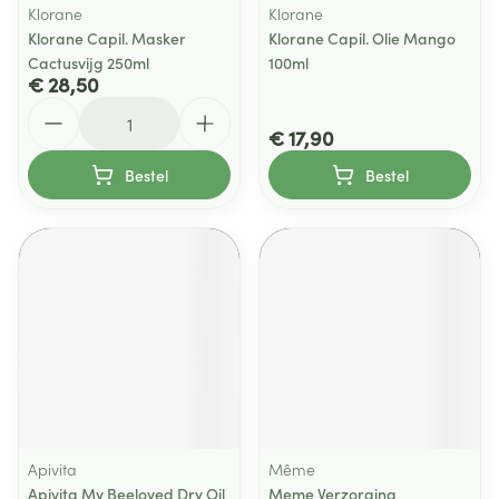
Klorane
Klorane
Klorane Capil. Masker
Klorane Capil. Olie Mango
Cactusvijg 250ml
100ml
€ 28,50
Aantal
€ 17,90
Bestel
Bestel
Apivita
Même
Apivita My Beeloved Dry Oil
Meme Verzorging