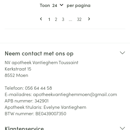
Toon
per pagina
Pagina's
U lees momenteel pagina
Pagina
Pagina
Pagina
1
2
3
...
32
Neem contact met ons op
NV apotheek Vantieghem Toussaint
Kerkstraat 15
8552
Moen
Telefoon:
056 64 44 58
E-mailadres:
apotheekvantieghemmoen@
gmail.com
APB nummer:
342901
Apotheek titularis:
Evelyne Vantieghem
BTW nummer:
BE0439007350
Klantenservice