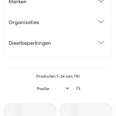
Merken
filter
Organisaties
filter
Dieetbeperkingen
filter
Producten
1
-
24
van
761
Sorteer op: