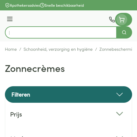
Ga naar de inhoud
Apothekersadvies
Snelle beschikbaarheid
Menu
Zoek
Product, merk, categorie...
Home
/
Schoonheid, verzorging en hygiëne
/
Zonnebeschermin
Zonnecrèmes
Filteren
Doorgaan naar productlijst
Prijs
filter