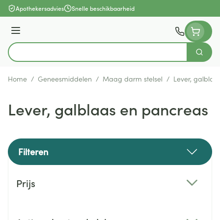
Ga naar de inhoud
Apothekersadvies
Snelle beschikbaarheid
Menu
Zoek
Product, merk, categorie...
Home
/
Geneesmiddelen
/
Maag darm stelsel
/
Lever, galblaa
Lever, galblaas en pancreas
Filteren
Doorgaan naar productlijst
Prijs
filter