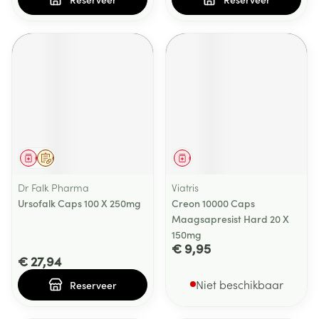
Geneesmiddel
Op voorschrift
Geneesmiddel
Dr Falk Pharma
Viatris
Ursofalk Caps 100 X 250mg
Creon 10000 Caps
Maagsapresist Hard 20 X
150mg
€ 9,95
€ 27,94
Niet beschikbaar
Reserveer