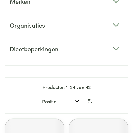
Merken
filter
Organisaties
filter
Dieetbeperkingen
filter
Producten
1
-
24
van
42
Sorteer op: