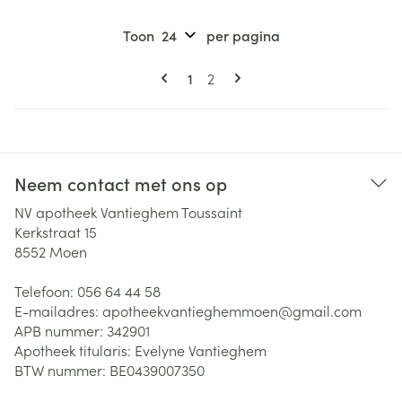
Toon
per pagina
Pagina's
U lees momenteel pagina
Pagina
1
2
Neem contact met ons op
NV apotheek Vantieghem Toussaint
Kerkstraat 15
8552
Moen
Telefoon:
056 64 44 58
E-mailadres:
apotheekvantieghemmoen@
gmail.com
APB nummer:
342901
Apotheek titularis:
Evelyne Vantieghem
BTW nummer:
BE0439007350