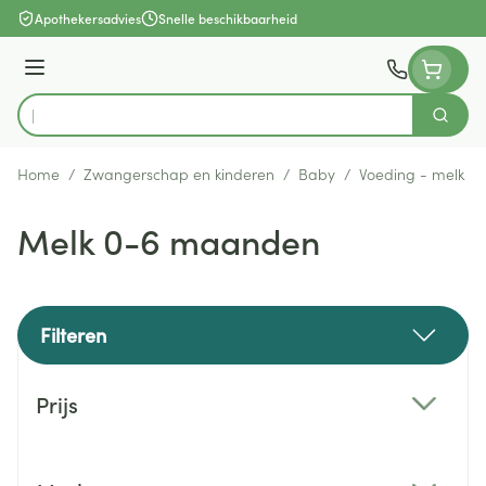
Ga naar de inhoud
Apothekersadvies
Snelle beschikbaarheid
Menu
Zoek
Product, merk, categorie...
Home
/
Zwangerschap en kinderen
/
Baby
/
Voeding - melk
/
Melk 0-6 maanden
Filteren
Doorgaan naar productlijst
Prijs
filter