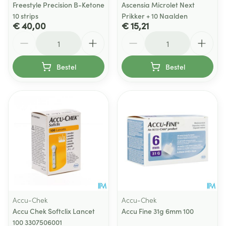
Freestyle Precision B-Ketone
Ascensia Microlet Next
10 strips
Prikker + 10 Naalden
€ 40,00
€ 15,21
Aantal
Aantal
Bestel
Bestel
Accu-Chek
Accu-Chek
Accu Chek Softclix Lancet
Accu Fine 31g 6mm 100
100 3307506001