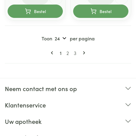
Bestel
Bestel
Toon
per pagina
Pagina's
U lees momenteel pagina
Pagina
Pagina
1
2
3
Neem contact met ons op
Klantenservice
Uw apotheek