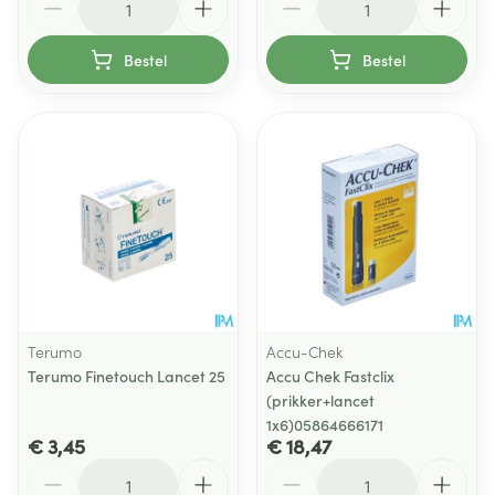
Bestel
Bestel
Terumo
Accu-Chek
Terumo Finetouch Lancet 25
Accu Chek Fastclix
(prikker+lancet
1x6)05864666171
€ 3,45
€ 18,47
Aantal
Aantal