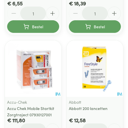
€ 6,55
€ 18,39
Aantal
Aantal
Bestel
Bestel
Accu-Chek
Abbott
Accu Chek Mobile Startkit
Abbott 200 lancetten
Zorgtraject 07930127001
€ 111,80
€ 12,58
Aantal
Aantal