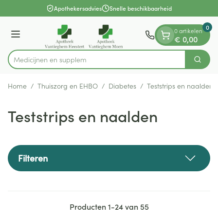
Dia 1 van 1
Ga naar de inhoud
Apothekersadvies
Snelle beschikbaarheid
0
0 artikelen
Menu
€ 0,00
M
Zoek
Product, merk, categorie...
Home
/
Thuiszorg en EHBO
/
Diabetes
/
Teststrips en naalden
Teststrips en naalden
Filteren
Producten
1
-
24
van
55