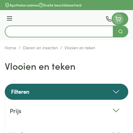
Ga naar de inhoud
Apothekersadvies
Snelle beschikbaarheid
Menu
Zoek
Product, merk, categorie...
Home
/
Dieren en insecten
/
Vlooien en teken
Vlooien en teken
Filteren
Doorgaan naar productlijst
Prijs
filter