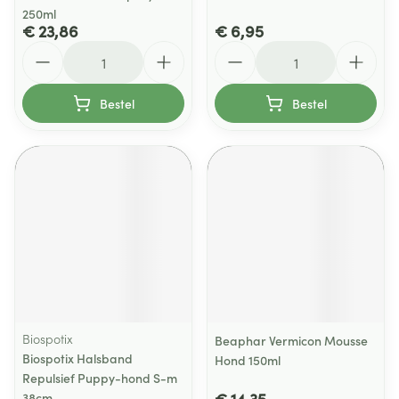
250ml
€ 23,86
€ 6,95
Aantal
Aantal
Bestel
Bestel
Biospotix
Beaphar Vermicon Mousse
Biospotix Halsband
Hond 150ml
Repulsief Puppy-hond S-m
€ 14,35
38cm