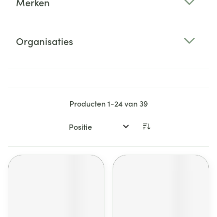
Merken
filter
Organisaties
filter
Producten
1
-
24
van
39
Sorteer op: