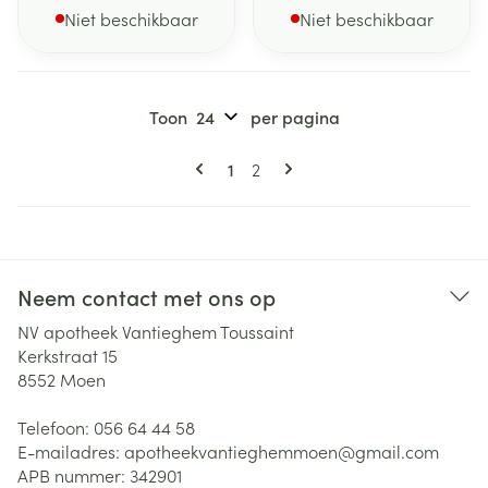
Niet beschikbaar
Niet beschikbaar
Toon
per pagina
Pagina's
U lees momenteel pagina
Pagina
1
2
Neem contact met ons op
NV apotheek Vantieghem Toussaint
Kerkstraat 15
8552
Moen
Telefoon:
056 64 44 58
E-mailadres:
apotheekvantieghemmoen@
gmail.com
APB nummer:
342901