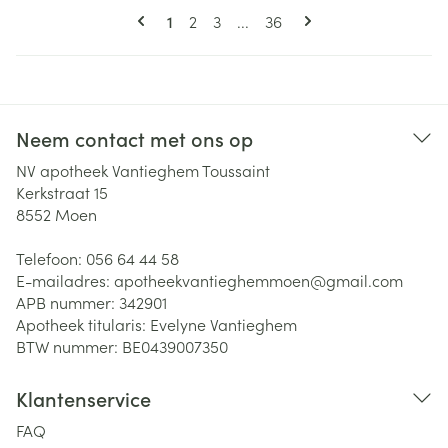
Pagina's
U lees momenteel pagina
Pagina
Pagina
Pagina
1
2
3
...
36
Neem contact met ons op
NV apotheek Vantieghem Toussaint
Kerkstraat 15
8552
Moen
Telefoon:
056 64 44 58
E-mailadres:
apotheekvantieghemmoen@
gmail.com
APB nummer:
342901
Apotheek titularis:
Evelyne Vantieghem
BTW nummer:
BE0439007350
Klantenservice
FAQ