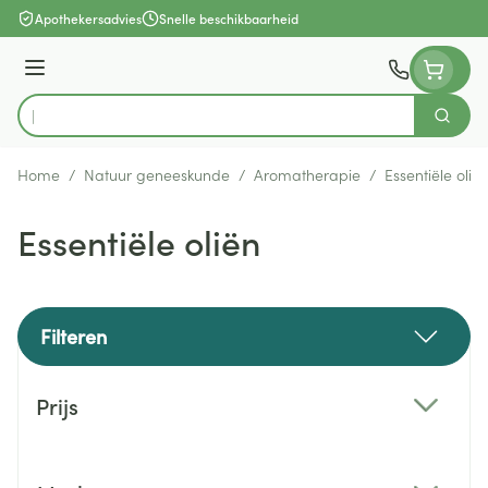
Ga naar de inhoud
Apothekersadvies
Snelle beschikbaarheid
Menu
Zoek
Product, merk, categorie...
Home
/
Natuur geneeskunde
/
Aromatherapie
/
Essentiële olië
Essentiële oliën
Filteren
Doorgaan naar productlijst
Prijs
filter