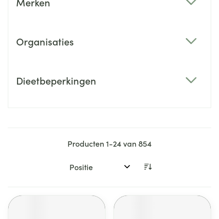
Merken
filter
Organisaties
filter
Dieetbeperkingen
filter
Producten
1
-
24
van
854
Sorteer op: