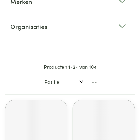
Merken
filter
Organisaties
filter
Producten
1
-
24
van
104
Sorteer op: