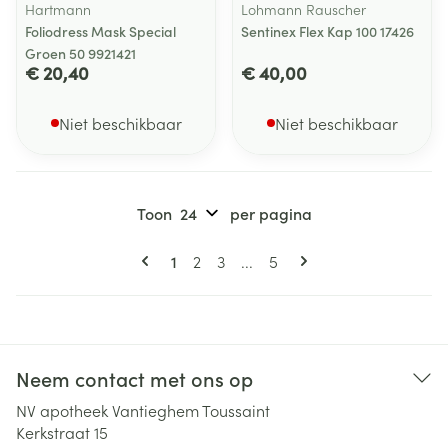
Hartmann
Lohmann Rauscher
Foliodress Mask Special
Sentinex Flex Kap 100 17426
Groen 50 9921421
€ 20,40
€ 40,00
Niet beschikbaar
Niet beschikbaar
Toon
per pagina
Pagina's
U lees momenteel pagina
Pagina
Pagina
Pagina
1
2
3
...
5
Neem contact met ons op
NV apotheek Vantieghem Toussaint
Kerkstraat 15