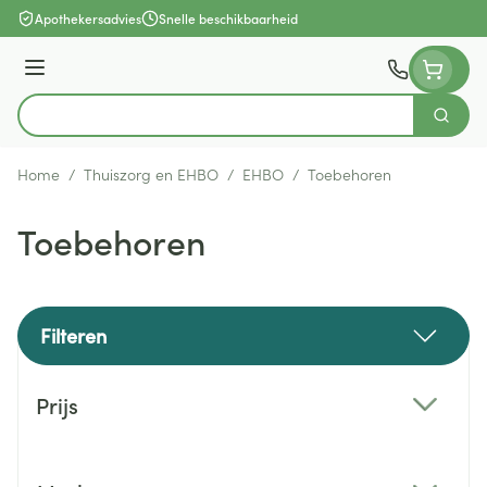
Ga naar de inhoud
Apothekersadvies
Snelle beschikbaarheid
Menu
Zoek
Product, merk, categorie...
Home
/
Thuiszorg en EHBO
/
EHBO
/
Toebehoren
Toebehoren
Filteren
Doorgaan naar productlijst
Prijs
filter