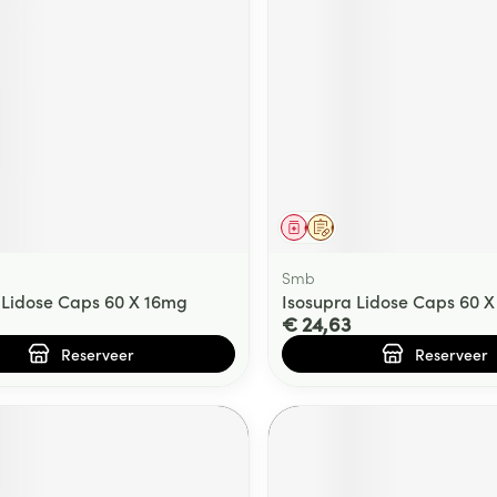
middel
voorschrift
Geneesmiddel
Op voorschrift
Smb
 Lidose Caps 60 X 16mg
Isosupra Lidose Caps 60 
€ 24,63
Reserveer
Reserveer