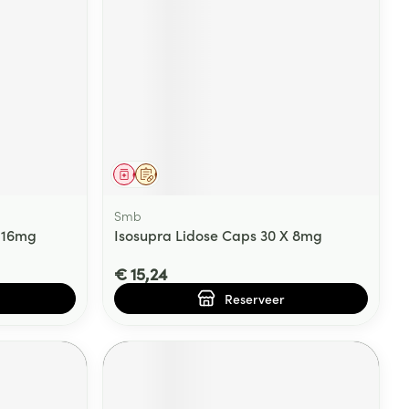
Geneesmiddel
Op voorschrift
Smb
X 16mg
Isosupra Lidose Caps 30 X 8mg
€ 15,24
Reserveer