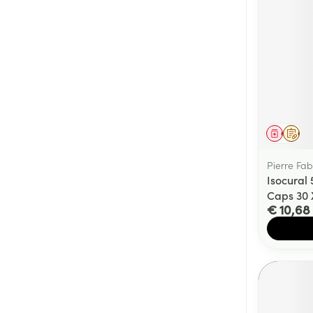
Genees
Op 
Pierre Fa
Isocural
Caps 30
€ 10,68