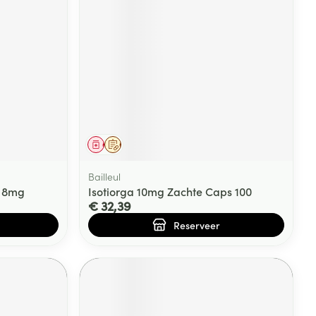
Geneesmiddel
Op voorschrift
Bailleul
X 8mg
Isotiorga 10mg Zachte Caps 100
€ 32,39
Reserveer