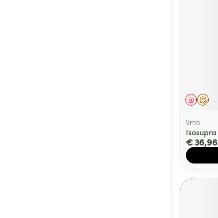
Genees
Op 
Smb
Isosupra
€ 36,96