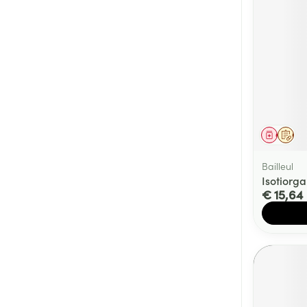
Genees
Op 
Bailleul
Isotiorg
€ 15,64