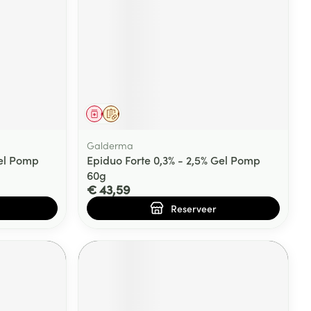
rende
Parfums en
geurproducten
Geneesmiddel
Op voorschrift
Galderma
Gel Pomp
Epiduo Forte 0,3% - 2,5% Gel Pomp
60g
€ 43,59
Reserveer
CBD