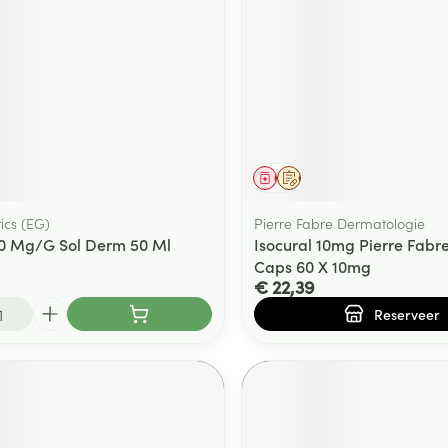
middel
Geneesmiddel
Op voorschrift
ics (EG)
Pierre Fabre Dermatologie
0 Mg/G Sol Derm 50 Ml
Isocural 10mg Pierre Fabr
Caps 60 X 10mg
€ 22,39
Reserveer