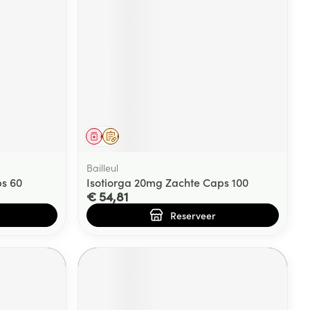
Geneesmiddel
Op voorschrift
Bailleul
ps 60
Isotiorga 20mg Zachte Caps 100
€ 54,81
Reserveer