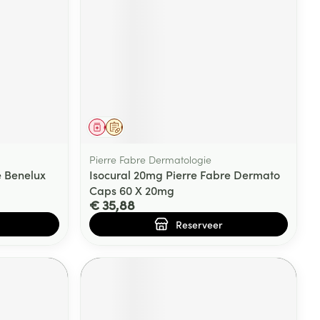
Geneesmiddel
Op voorschrift
Pierre Fabre Dermatologie
e Benelux
Isocural 20mg Pierre Fabre Dermato
Caps 60 X 20mg
€ 35,88
Reserveer