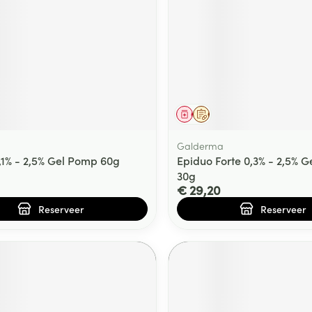
ging
Supplementen
Insectenwe
Mondmaskers
middelen
ssen
 -
id
d
middel
voorschrift
Geneesmiddel
Op voorschrift
Galderma
,1% - 2,5% Gel Pomp 60g
Epiduo Forte 0,3% - 2,5% 
30g
€ 29,20
Reserveer
Reserveer
Zelfbruiner
Scheren