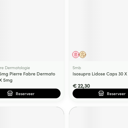
middel
voorschrift
Geneesmiddel
Op voorschrift
bre Dermatologie
Smb
 5mg Pierre Fabre Dermato
Isosupra Lidose Caps 30 
 X 5mg
€ 22,30
Reserveer
Reserveer