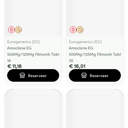
Geneesmiddel
Op voorschrift
Geneesmiddel
Op voorschrift
Eurogenerics (EG)
Eurogenerics (EG)
Amoclane EG
Amoclane EG
500Mg/125Mg Filmomh Tabl
500Mg/125Mg Filmomh Tabl
16
30
€ 11,18
€ 16,01
Reserveer
Reserveer