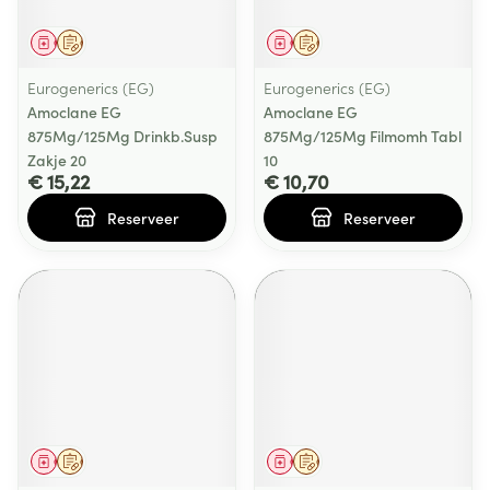
Geneesmiddel
Op voorschrift
Geneesmiddel
Op voorschrift
Eurogenerics (EG)
Eurogenerics (EG)
Amoclane EG
Amoclane EG
875Mg/125Mg Drinkb.Susp
875Mg/125Mg Filmomh Tabl
Zakje 20
10
€ 15,22
€ 10,70
Reserveer
Reserveer
Geneesmiddel
Op voorschrift
Geneesmiddel
Op voorschrift