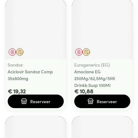
Geneesmiddel
Op voorschrift
Geneesmiddel
Op voorschrift
Sandoz
Eurogenerics (EG)
Aciclovir Sandoz Comp
Amoclane EG
35x800mg
250Mg/62,5Mg/5Ml
Drinkb.Susp 100Ml
€ 19,32
€ 10,88
Reserveer
Reserveer