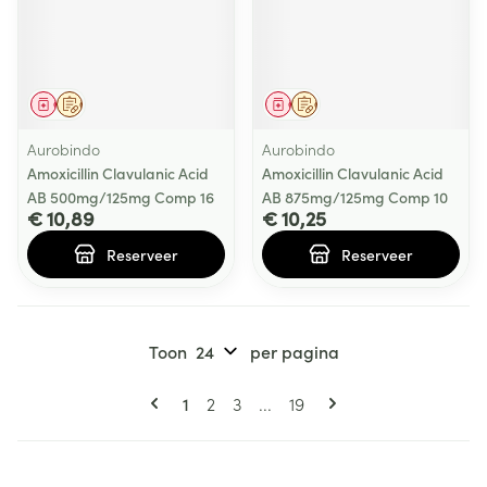
Geneesmiddel
Op voorschrift
Geneesmiddel
Op voorschrift
Aurobindo
Aurobindo
Amoxicillin Clavulanic Acid
Amoxicillin Clavulanic Acid
AB 500mg/125mg Comp 16
AB 875mg/125mg Comp 10
€ 10,89
€ 10,25
Reserveer
Reserveer
Toon
per pagina
Pagina's
U lees momenteel pagina
Pagina
Pagina
Pagina
1
2
3
...
19