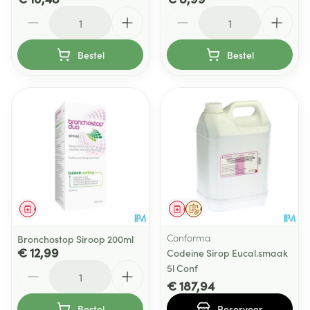
Aantal
Aantal
Bestel
Bestel
Geneesmiddel
Geneesmiddel
Op voorschrift
Conforma
Bronchostop Siroop 200ml
€ 12,99
Codeine Sirop Eucal.smaak
Aantal
5l Conf
€ 187,94
Bestel
Reserveer