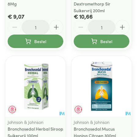
8Mg
Dextromethorp Sir
Suikervrij 200ml
€ 9,07
€ 10,66
Aantal
Aantal
Bestel
Bestel
Geneesmiddel
Geneesmiddel
Johnson & Johnson
Johnson & Johnson
Bronchosedal Herbal Siroop
Bronchosedal Mucus
Suikervrij 100ml
Honing Citroen 300ml