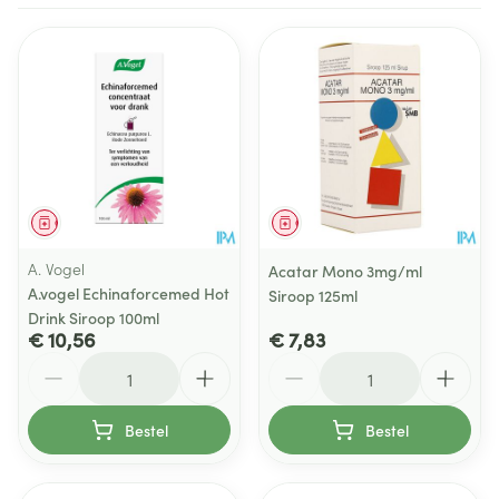
Geneesmiddel
Geneesmiddel
A. Vogel
Acatar Mono 3mg/ml
A.vogel Echinaforcemed Hot
Siroop 125ml
Drink Siroop 100ml
€ 10,56
€ 7,83
Aantal
Aantal
Bestel
Bestel