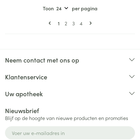
Toon
per pagina
Pagina's
U lees momenteel pagina
Pagina
Pagina
Pagina
1
2
3
4
Neem contact met ons op
Klantenservice
Uw apotheek
Nieuwsbrief
Blijf op de hoogte van nieuwe producten en promoties
E-mail adres