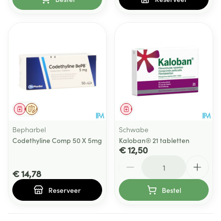
Geneesmiddel
Op voorschrift
Geneesmiddel
Bepharbel
Schwabe
Codethyline Comp 50 X 5mg
Kaloban® 21 tabletten
€ 12,50
Aantal
€ 14,78
Reserveer
Bestel