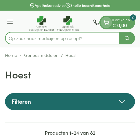
Dia 1 van 1
Ga naar de inhoud
Apothekersadvies
Snelle beschikbaarheid
0
0 artikelen
Menu
€ 0,00
Op zoek naar medicijnen op recept?
Zoek
Product, merk, categorie...
Home
/
Geneesmiddelen
/
Hoest
Hoest
Filteren
Producten
1
-
24
van
82