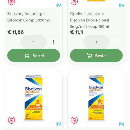
Geneesmiddel
Geneesmiddel
Bisolvon, Boehringer
Opella Healthcare
Bisolvon Comp 50x8mg
Bisolvon Droge Hoest
2mg/ml Siroop 180ml
€ 11,86
€ 11,11
Aantal
Aantal
Bestel
Bestel
Geneesmiddel
Geneesmiddel