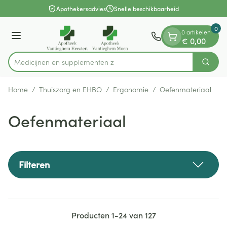
Dia 1 van 1
Ga naar de inhoud
Apothekersadvies
Snelle beschikbaarheid
0
0 artikelen
Menu
€ 0,00
Medicijne
Zoek
Product, merk, categorie...
Home
/
Thuiszorg en EHBO
/
Ergonomie
/
Oefenmateriaal
Oefenmateriaal
Filteren
Producten
1
-
24
van
127