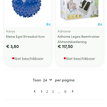
Advys
Adhome
Kleine Egel Stressbal 5cm
Adhome Legex Beentrainer
Afstandsbediening
€ 3,80
€ 117,50
Niet beschikbaar
Niet beschikbaar
Toon
per pagina
Pagina's
U lees momenteel pagina
Pagina
Pagina
Pagina
1
2
3
...
6