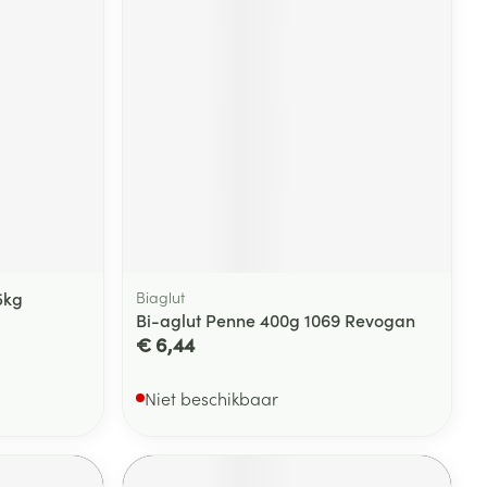
rende
Parfums en
geurproducten
5kg
Biaglut
Bi-aglut Penne 400g 1069 Revogan
€ 6,44
CBD
Niet beschikbaar