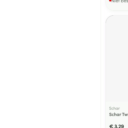
Niet be
Schar
Schar Tw
€ 3,29