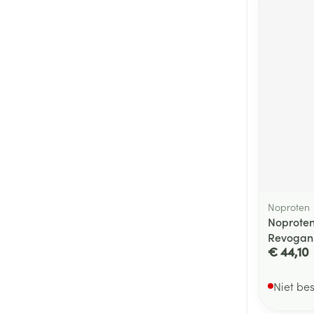
Noproten
Noprote
Revogan
€ 44,10
Niet be