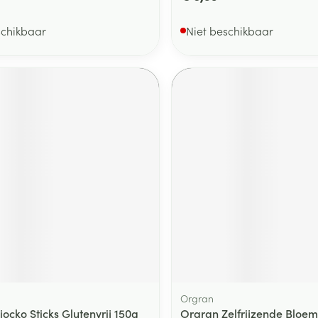
schikbaar
Niet beschikbaar
Orgran
ocko Sticks Glutenvrij 150g
Orgran Zelfrijzende Bloem