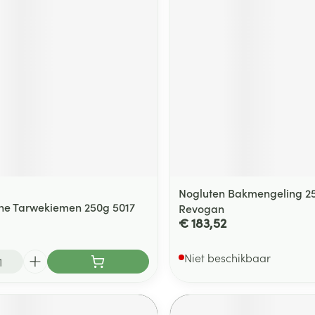
ging
Supplementen
Insectenwe
Mondmaskers
middelen
ssen
 -
id
d
Nogluten Bakmengeling 2
ne Tarwekiemen 250g 5017
Revogan
€ 183,52
Zelfbruiner
Scheren
Niet beschikbaar