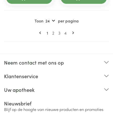
Toon
per pagina
Pagina's
U lees momenteel pagina
Pagina
Pagina
Pagina
1
2
3
4
Neem contact met ons op
Klantenservice
Uw apotheek
Nieuwsbrief
Blijf op de hoogte van nieuwe producten en promoties