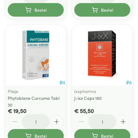
Bestel
Bestel
Pileje
Ixxpharma
Phytobiane Curcuma Tabl
J-ixx Caps 180
30
€ 19,50
€ 55,50
Aantal
Aantal
Bestel
Bestel