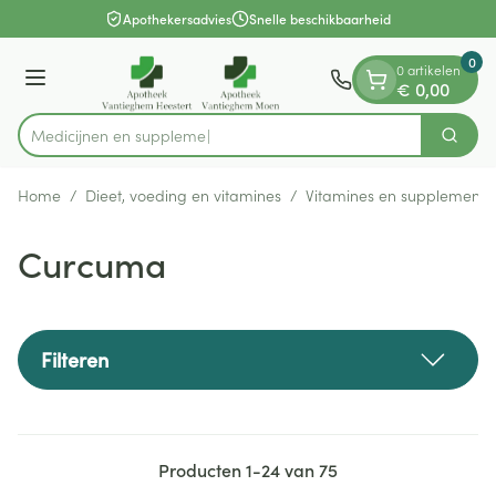
Dia 1 van 1
Ga naar de inhoud
Apothekersadvies
Snelle beschikbaarheid
0
0 artikelen
Menu
€ 0,00
Me
Zoek
Product, merk, categorie...
Home
/
Dieet, voeding en vitamines
/
Vitamines en supplemente
Curcuma
Filteren
Producten
1
-
24
van
75