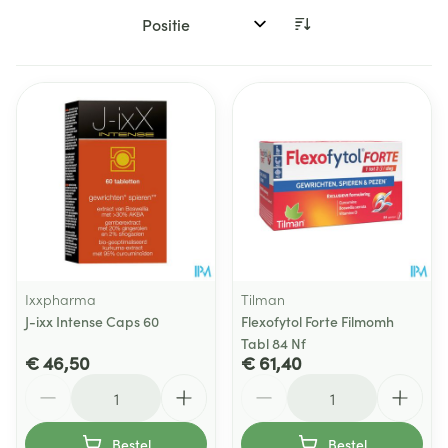
Sorteer op:
Ixxpharma
Tilman
J-ixx Intense Caps 60
Flexofytol Forte Filmomh
Tabl 84 Nf
€ 46,50
€ 61,40
Aantal
Aantal
Bestel
Bestel