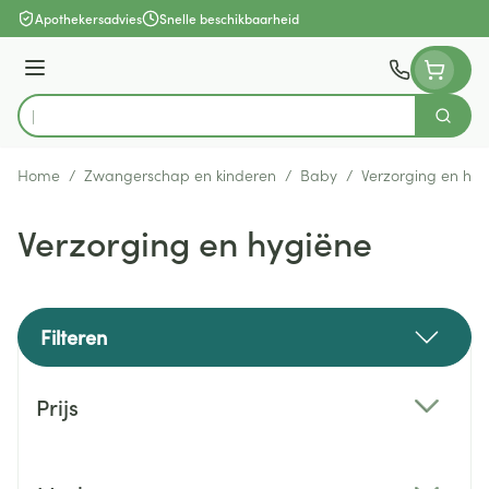
Ga naar de inhoud
Apothekersadvies
Snelle beschikbaarheid
Menu
Zoek
Product, merk, categorie...
Home
/
Zwangerschap en kinderen
/
Baby
/
Verzorging en hyg
Verzorging en hygiëne
Filteren
Doorgaan naar productlijst
Prijs
filter