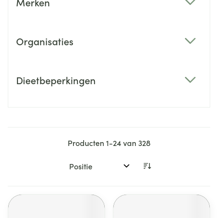
Merken
filter
Organisaties
filter
Dieetbeperkingen
filter
Producten
1
-
24
van
328
Sorteer op: