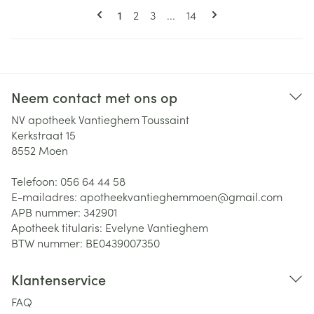
Pagina's
U lees momenteel pagina
Pagina
Pagina
Pagina
1
2
3
...
14
Neem contact met ons op
NV apotheek Vantieghem Toussaint
Kerkstraat 15
8552
Moen
Telefoon:
056 64 44 58
E-mailadres:
apotheekvantieghemmoen@
gmail.com
APB nummer:
342901
Apotheek titularis:
Evelyne Vantieghem
BTW nummer:
BE0439007350
Klantenservice
FAQ