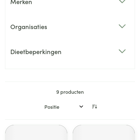
Merken
filter
Organisaties
filter
Dieetbeperkingen
filter
9
producten
Sorteer op: