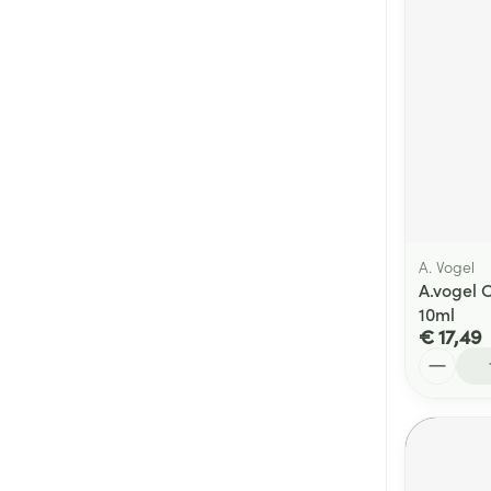
A. Vogel
A.vogel 
10ml
€ 17,49
Aantal