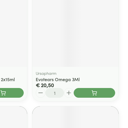
Ursapharm
 2x15ml
Evotears Omega 3Ml
€ 20,50
Aantal