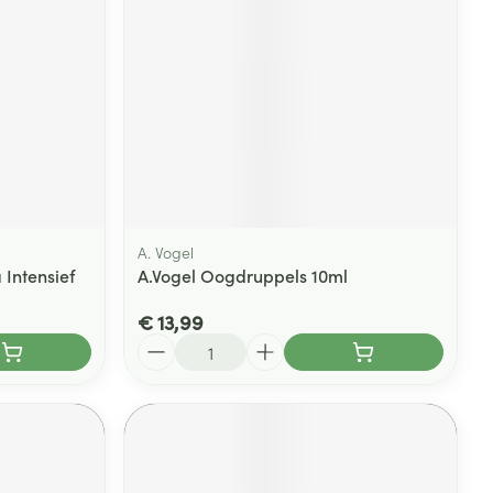
rende
Parfums en
geurproducten
A. Vogel
 Intensief
A.Vogel Oogdruppels 10ml
€ 13,99
Aantal
CBD