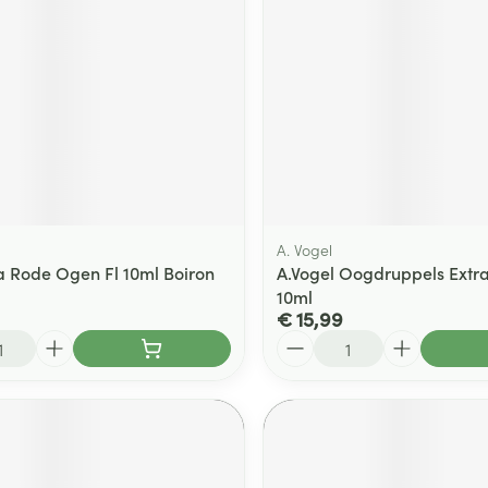
ging
Supplementen
Insectenwe
Mondmaskers
middelen
ssen
 -
id
d
A. Vogel
a Rode Ogen Fl 10ml Boiron
A.Vogel Oogdruppels Extra
10ml
€ 15,99
Aantal
Zelfbruiner
Scheren