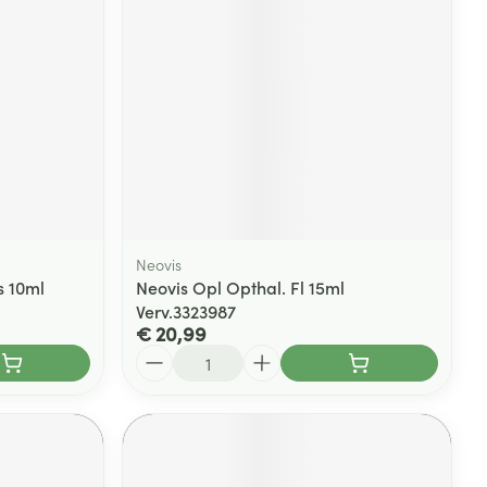
Neovis
s 10ml
Neovis Opl Opthal. Fl 15ml
Verv.3323987
€ 20,99
Aantal