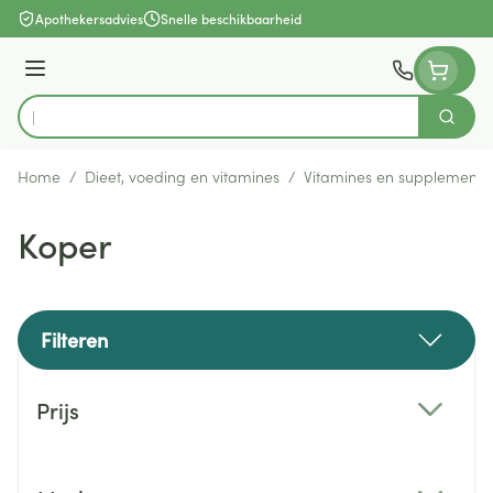
Ga naar de inhoud
Apothekersadvies
Snelle beschikbaarheid
Menu
Zoek
Product, merk, categorie...
Home
/
Dieet, voeding en vitamines
/
Vitamines en supplemente
Koper
Filteren
Doorgaan naar productlijst
Prijs
filter