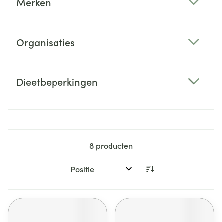
Merken
filter
Organisaties
filter
Dieetbeperkingen
filter
8
producten
Sorteer op: