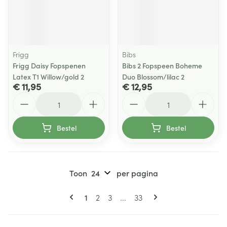
Frigg
Bibs
Frigg Daisy Fopspenen
Bibs 2 Fopspeen Boheme
Latex T1 Willow/gold 2
Duo Blossom/lilac 2
€ 11,95
€ 12,95
Aantal
Aantal
Bestel
Bestel
Toon
per pagina
Pagina's
U lees momenteel pagina
Pagina
Pagina
Pagina
1
2
3
...
33