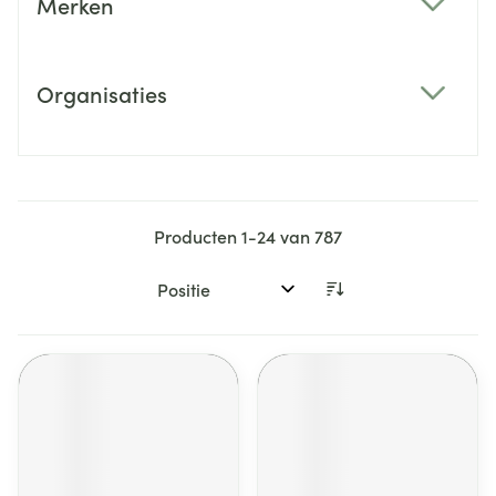
Merken
filter
Organisaties
filter
Producten
1
-
24
van
787
Sorteer op: