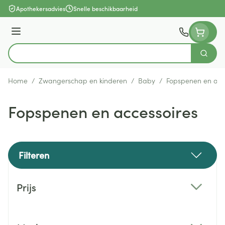
Ga naar de inhoud
Apothekersadvies
Snelle beschikbaarheid
Menu
Zoek
Product, merk, categorie...
Home
/
Zwangerschap en kinderen
/
Baby
/
Fopspenen en acc
Fopspenen en accessoires
Filteren
Doorgaan naar productlijst
Prijs
filter