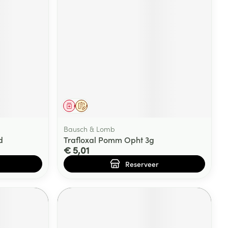
rende
Parfums en
geurproducten
Geneesmiddel
Op voorschrift
Bausch & Lomb
d
Trafloxal Pomm Opht 3g
€ 5,01
CBD
Reserveer