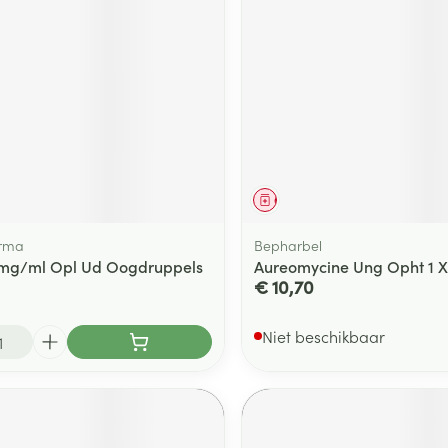
middel
Geneesmiddel
rma
Bepharbel
1mg/ml Opl Ud Oogdruppels
Aureomycine Ung Opht 1 X
€ 10,70
Niet beschikbaar