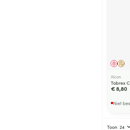
Genees
Op 
Alcon
Tobrex C
€ 8,80
Niet be
Toon