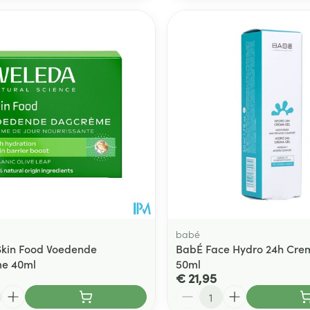
babé
kin Food Voedende
BabÉ Face Hydro 24h Cre
e 40ml
50ml
€ 21,95
Aantal