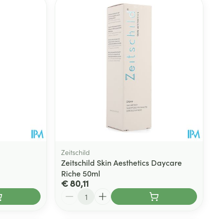
rende
Parfums en
geurproducten
Zeitschild
Zeitschild Skin Aesthetics Daycare
Riche 50ml
CBD
€ 80,11
Aantal