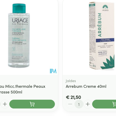
Toon meer
ging
Supplementen
Insectenwe
Mondmaskers
middelen
ssen
 -
id
d
Jaldes
au Micc.thermale Peaux
Arrebum Creme 40ml
rasse 500ml
Zelfbruiner
Scheren
€ 21,50
Aantal