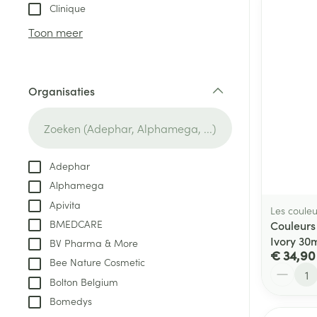
Aerosol toestel
kloven
Tabletten
Clinique
Aerosol access
Blaren
Creme, gel en 
Toon meer
Zuurstof
Eelt
Eksteroog - lik
Ademhalingsste
Organisaties
Toon meer
filter
Spieren en gew
Specifiek voor
Adephar
Naalden en spu
Alphamega
Lichaamsverzo
Infecties
Apivita
Spuiten
Les couleu
Deodorant
BMEDCARE
Couleurs
Oplossing voor 
Gezichtsverzor
Ivory 30
BV Pharma & More
Naalden
€ 34,90
Luizen
Bee Nature Cosmetic
Aantal
Naalden voor i
Bolton Belgium
pennaalden
Bomedys
Diagnostica