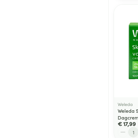
Weleda
Weleda S
Dagcrem
€ 17,99
Aantal