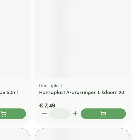
rende
Parfums en
geurproducten
Hansaplast
ube 50ml
Hansaplast A/drukringen Likdoorn 20
CBD
€ 7,49
Aantal