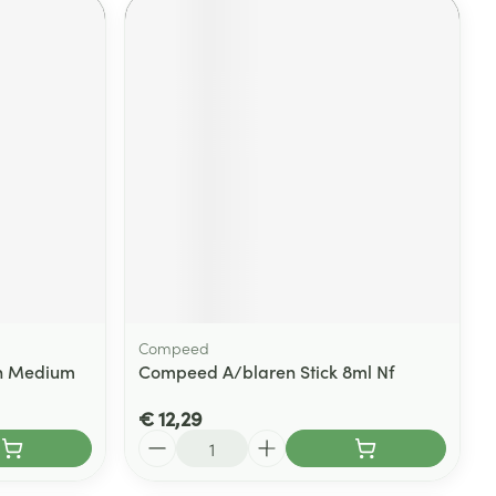
Compeed
rn Medium
Compeed A/blaren Stick 8ml Nf
€ 12,29
Aantal