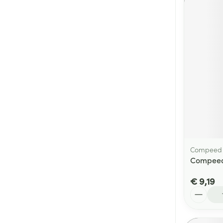
Compeed
Compeed 
€ 9,19
Aantal