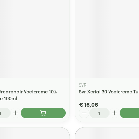
ging
Supplementen
Insectenwe
Mondmaskers
middelen
ssen
 -
id
d
SVR
Urearepair Voetcreme 10%
Svr Xerial 30 Voetcreme T
e 100ml
Zelfbruiner
Scheren
€ 16,06
Aantal