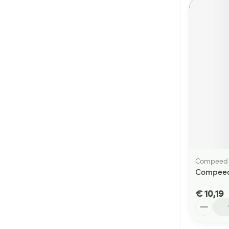
Compeed
Compeed 
€ 10,19
Aantal