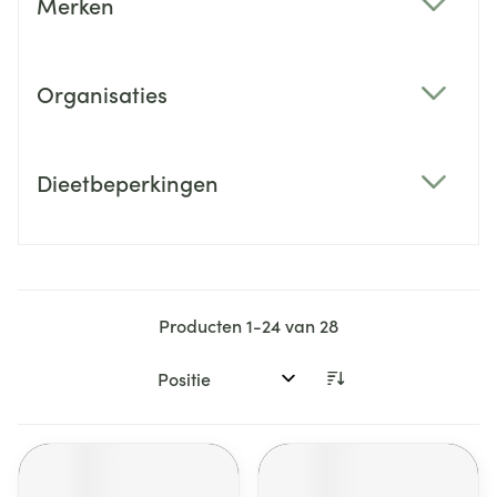
Merken
filter
Organisaties
filter
Dieetbeperkingen
filter
Producten
1
-
24
van
28
Sorteer op: