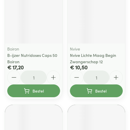
Boiron
Nvive
B-ijzer Nutridoses Caps 50
Nvive Lichte Maag Begin
Boiron
Zwangerschap 12
€ 17,20
€ 10,50
Aantal
Aantal
Bestel
Bestel