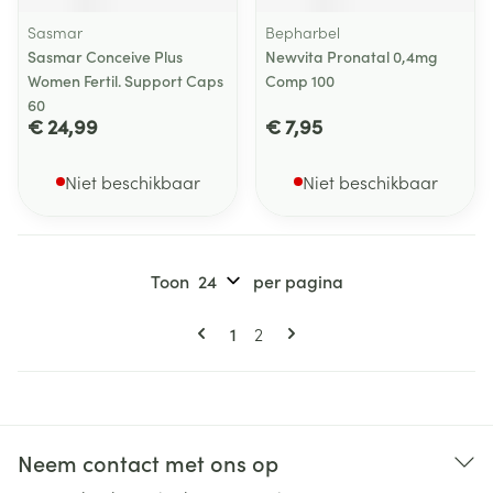
Sasmar
Bepharbel
Sasmar Conceive Plus
Newvita Pronatal 0,4mg
Women Fertil. Support Caps
Comp 100
60
€ 24,99
€ 7,95
Niet beschikbaar
Niet beschikbaar
Toon
per pagina
Pagina's
U lees momenteel pagina
Pagina
1
2
Neem contact met ons op