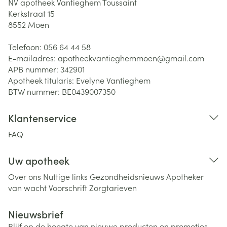
NV apotheek Vantieghem Toussaint
Kerkstraat 15
8552
Moen
Telefoon:
056 64 44 58
E-mailadres:
apotheekvantieghemmoen@
gmail.com
APB nummer:
342901
Apotheek titularis:
Evelyne Vantieghem
BTW nummer:
BE0439007350
Klantenservice
FAQ
Uw apotheek
Over ons
Nuttige links
Gezondheidsnieuws
Apotheker
van wacht
Voorschrift
Zorgtarieven
Nieuwsbrief
Blijf op de hoogte van nieuwe producten en promoties