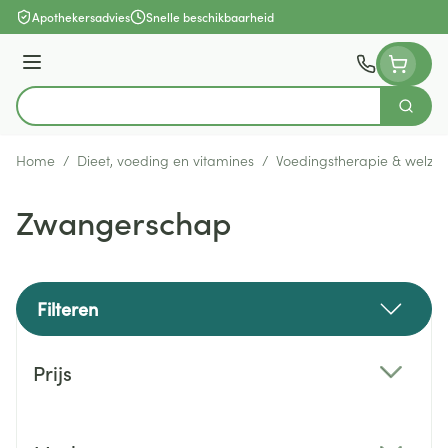
Ga naar de inhoud
Apothekersadvies
Snelle beschikbaarheid
Menu
Zoek
Product, merk, categorie...
Home
/
Dieet, voeding en vitamines
/
Voedingstherapie & welzijn
Zwangerschap
Filteren
Doorgaan naar productlijst
Prijs
filter