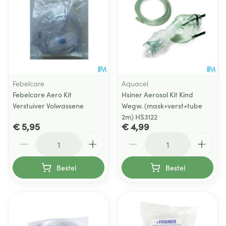
Febelcare
Aquacel
Febelcare Aero Kit
Hsiner Aerosol Kit Kind
Verstuiver Volwassene
Wegw. (mask+verst+tube
2m) HS3122
€ 5,95
€ 4,99
Aantal
Aantal
Bestel
Bestel