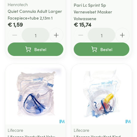
Henrotech
Pari Lc Sprint Sp
Quiet Cannula Adult Larger
Vernevelset Masker
Facepiece+tube 2,13m 1
Volwassene
€ 1,59
€ 15,74
Aantal
Aantal
Bestel
Bestel
Lifecare
Lifecare
Lifecare Verstuifset Volw
Lifecare Verstuifset Kind