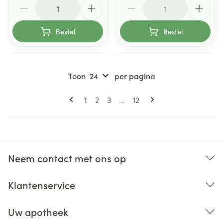
Aantal
Aantal
Bestel
Bestel
Toon
per pagina
Pagina's
U lees momenteel pagina
Pagina
Pagina
Pagina
1
2
3
...
12
Neem contact met ons op
Klantenservice
Uw apotheek