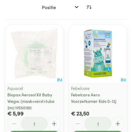
Sorteer op:
Aquacel
Febelcare
Biopax Aerosol Kit Baby
Febelcare Aero
Wegw. (mask+verst+tube
Voorzetkamer Kids 0-12j
2m) HS50180
€ 5,99
€ 23,50
Aantal
Aantal