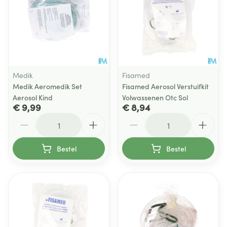
Medik
Fisamed
Medik Aeromedik Set
Fisamed Aerosol Verstuifkit
Aerosol Kind
Volwassenen Otc Sol
€ 9,99
€ 8,94
Aantal
Aantal
Bestel
Bestel