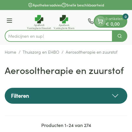
Dia 1 van 1
Ga naar de inhoud
Apothekersadvies
Snelle beschikbaarheid
0
0 artikelen
Menu
€ 0,00
Zoek
Product, merk, categorie...
Home
/
Thuiszorg en EHBO
/
Aerosoltherapie en zuurstof
Aerosoltherapie en zuurstof
Filteren
Producten
1
-
24
van
274