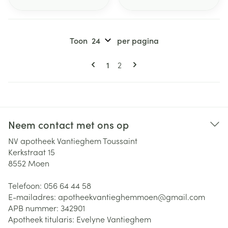
Toon
per pagina
Pagina's
U lees momenteel pagina
Pagina
1
2
Neem contact met ons op
NV apotheek Vantieghem Toussaint
Kerkstraat 15
8552
Moen
Telefoon:
056 64 44 58
E-mailadres:
apotheekvantieghemmoen@
gmail.com
APB nummer:
342901
Apotheek titularis:
Evelyne Vantieghem