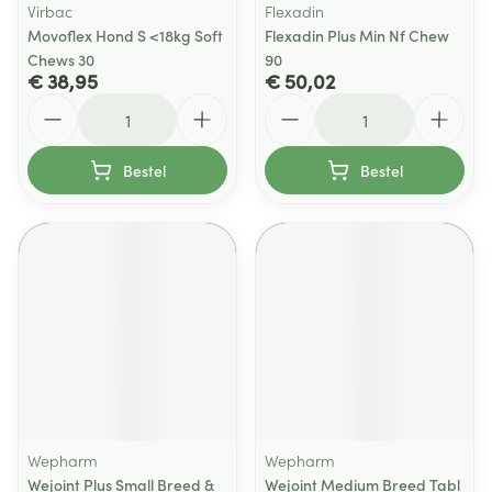
Virbac
Flexadin
Movoflex Hond S <18kg Soft
Flexadin Plus Min Nf Chew
Chews 30
90
€ 38,95
€ 50,02
Aantal
Aantal
Bestel
Bestel
Wepharm
Wepharm
Wejoint Plus Small Breed &
Wejoint Medium Breed Tabl