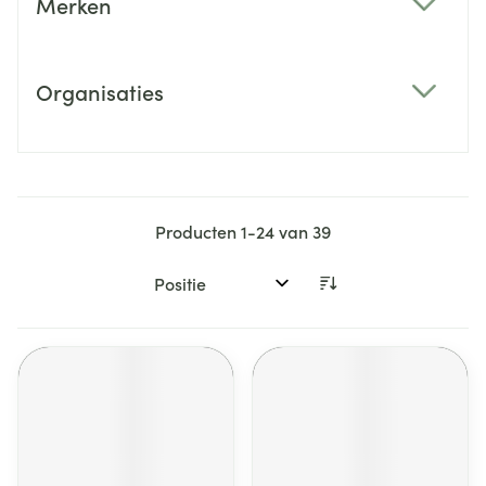
Merken
filter
Organisaties
filter
Producten
1
-
24
van
39
Sorteer op: