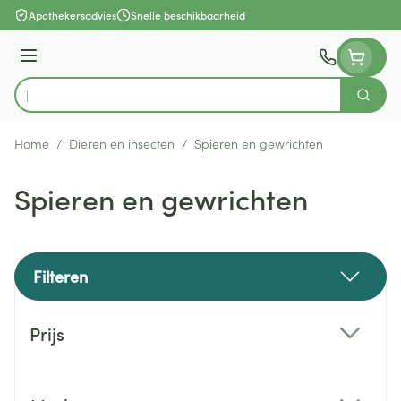
Ga naar de inhoud
Apothekersadvies
Snelle beschikbaarheid
Menu
Zoek
Product, merk, categorie...
Home
/
Dieren en insecten
/
Spieren en gewrichten
Spieren en gewrichten
Filteren
Doorgaan naar productlijst
Prijs
filter