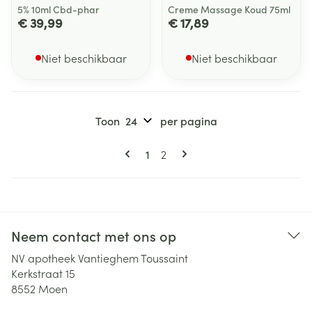
5% 10ml Cbd-phar
Creme Massage Koud 75ml
€ 39,99
€ 17,89
Niet beschikbaar
Niet beschikbaar
Toon
per pagina
Pagina's
U lees momenteel pagina
Pagina
1
2
Neem contact met ons op
NV apotheek Vantieghem Toussaint
Kerkstraat 15
8552
Moen