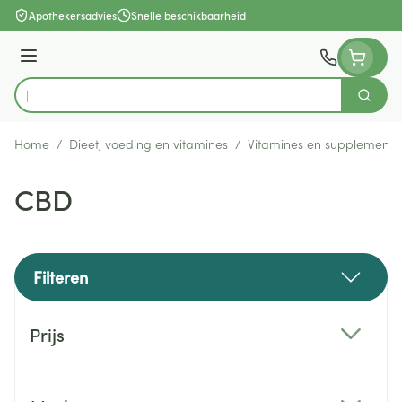
Ga naar de inhoud
Apothekersadvies
Snelle beschikbaarheid
Menu
Zoek
Product, merk, categorie...
Home
/
Dieet, voeding en vitamines
/
Vitamines en supplemente
CBD
Filteren
Doorgaan naar productlijst
Prijs
filter