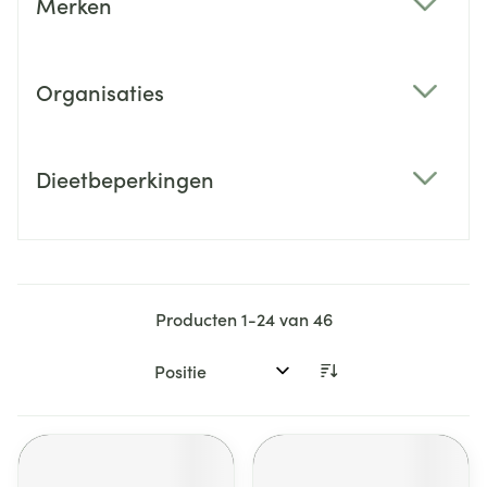
Merken
filter
Organisaties
filter
Dieetbeperkingen
filter
Producten
1
-
24
van
46
Sorteer op: