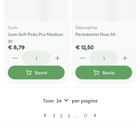
Gum
Deprophar
Gum Soft Picks Pro Medium
Periodontal Floss 50
30
€ 8,79
€ 12,50
Aantal
Aantal
Bestel
Bestel
Toon
per pagina
Pagina's
U lees momenteel pagina
Pagina
Pagina
Pagina
1
2
3
...
11