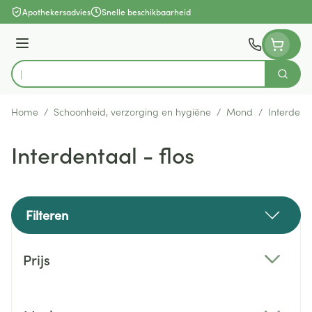
Ga naar de inhoud
Apothekersadvies
Snelle beschikbaarheid
Menu
Zoek
Product, merk, categorie...
Home
/
Schoonheid, verzorging en hygiëne
/
Mond
/
Interdenta
Interdentaal - flos
Filteren
Doorgaan naar productlijst
Prijs
filter