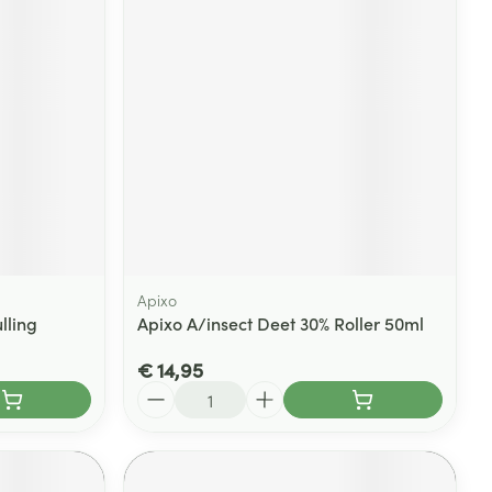
rende
Parfums en
geurproducten
Apixo
lling
Apixo A/insect Deet 30% Roller 50ml
CBD
€ 14,95
Aantal