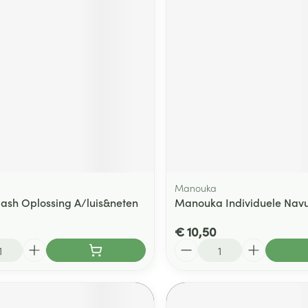
ging
Supplementen
Insectenwe
Mondmaskers
middelen
ssen
 -
id
d
Manouka
Flash Oplossing A/luis&neten
Manouka Individuele Navu
Zelfbruiner
Scheren
€ 10,50
Aantal