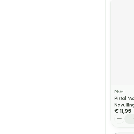
Pistal
Pistal Mo
Navullin
€ 11,95
Aantal