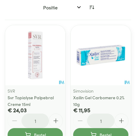
Sorteer op:
SVR
Simovision
Svr Topialyse Palpebral
Xailin Gel Carbomere 0.2%
Creme 15ml
10g
€ 24,03
€ 11,95
Aantal
Aantal
Bestel
Bestel