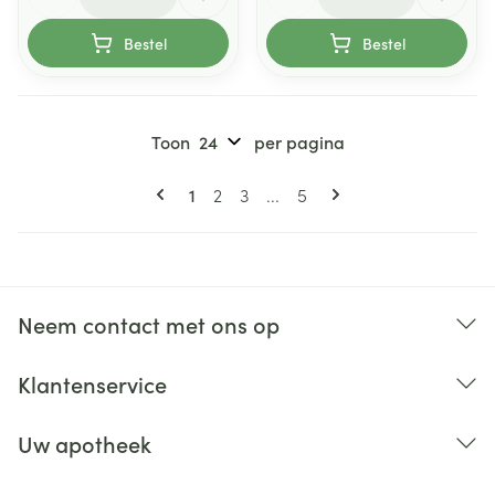
Bestel
Bestel
Toon
per pagina
Pagina's
U lees momenteel pagina
Pagina
Pagina
Pagina
1
2
3
...
5
Neem contact met ons op
Klantenservice
Uw apotheek