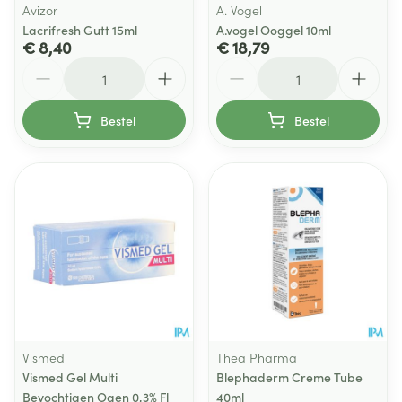
Avizor
A. Vogel
Lacrifresh Gutt 15ml
A.vogel Ooggel 10ml
€ 8,40
€ 18,79
Aantal
Aantal
Bestel
Bestel
Vismed
Thea Pharma
Vismed Gel Multi
Blephaderm Creme Tube
Bevochtigen Ogen 0,3% Fl
40ml