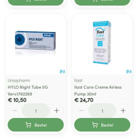
Ursapharm
Ilast
HYLO Night Tube 5G
Ilast Care Creme Airless
Verv.1762269
Pump 30ml
€ 10,50
€ 24,70
Aantal
Aantal
Bestel
Bestel