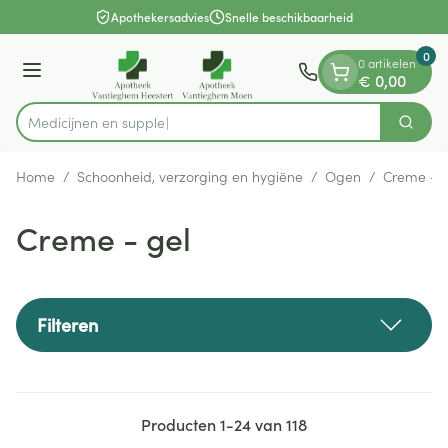
Dia 1 van 1
Ga naar de inhoud
Apothekersadvies
Snelle beschikbaarheid
0
0 artikelen
Menu
€ 0,00
M
Zoek
Product, merk, categorie...
Home
/
Schoonheid, verzorging en hygiëne
/
Ogen
/
Creme - g
Creme - gel
Filteren
Producten
1
-
24
van
118