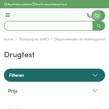
Ga naar de inhoud
Apothekersadvies
Snelle beschikbaarheid
Menu
Zoek
Product, merk, categorie...
Home
/
Thuiszorg en EHBO
/
Diagnosetesten en meetapparatuu
Drugtest
Filteren
Doorgaan naar productlijst
Prijs
filter