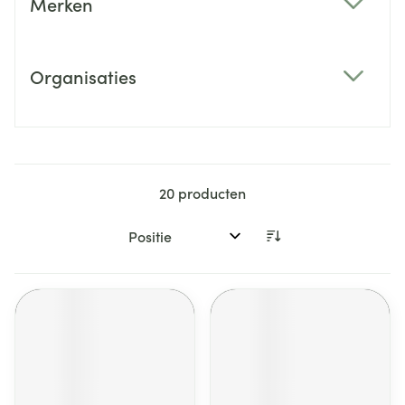
Merken
filter
Organisaties
filter
20
producten
Sorteer op: