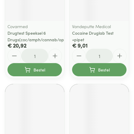
Covarmed
Vandeputte Medical
Drugtest Speeksel 6
Cocaine Druglab Test
Drugs(coc/amph/cannab/opiat/xt
+pipet
€ 20,92
€ 9,01
Aantal
Aantal
Bestel
Bestel