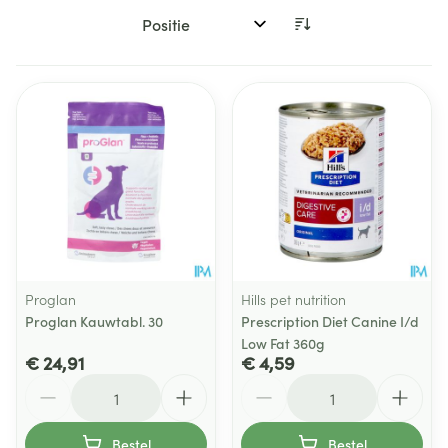
Sorteer op:
Proglan
Hills pet nutrition
Proglan Kauwtabl. 30
Prescription Diet Canine I/d
Low Fat 360g
€ 24,91
€ 4,59
Aantal
Aantal
Bestel
Bestel