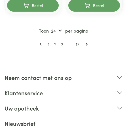
Bestel
Bestel
Toon
per pagina
Pagina's
U lees momenteel pagina
Pagina
Pagina
Pagina
1
2
3
...
17
Neem contact met ons op
Klantenservice
Uw apotheek
Nieuwsbrief