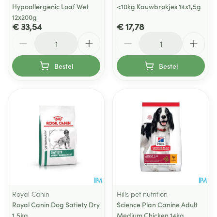
Hypoallergenic Loaf Wet
<10kg Kauwbrokjes 14x1,5g
12x200g
€ 33,54
€ 17,78
Aantal
Aantal
Bestel
Bestel
Royal Canin
Hills pet nutrition
Royal Canin Dog Satiety Dry
Science Plan Canine Adult
1,5kg
Medium Chicken 14kg