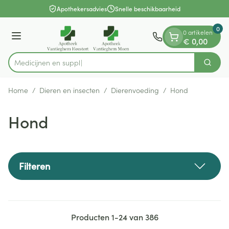
Dia 1 van 1
Ga naar de inhoud
Apothekersadvies
Snelle beschikbaarheid
0
0 artikelen
Menu
€ 0,00
Zoek
Product, merk, categorie...
Home
/
Dieren en insecten
/
Dierenvoeding
/
Hond
Hond
Filteren
Producten
1
-
24
van
386