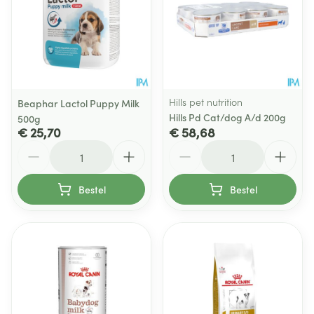
Hills pet nutrition
Beaphar Lactol Puppy Milk
Hills Pd Cat/dog A/d 200g
500g
€ 25,70
€ 58,68
Aantal
Aantal
Bestel
Bestel