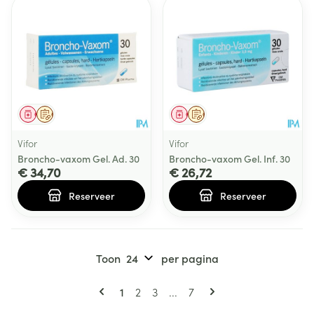
Geneesmiddel
Op voorschrift
Geneesmiddel
Op voorschrift
Vifor
Vifor
Broncho-vaxom Gel. Ad. 30
Broncho-vaxom Gel. Inf. 30
€ 34,70
€ 26,72
Reserveer
Reserveer
Toon
per pagina
Pagina's
U lees momenteel pagina
Pagina
Pagina
Pagina
1
2
3
...
7