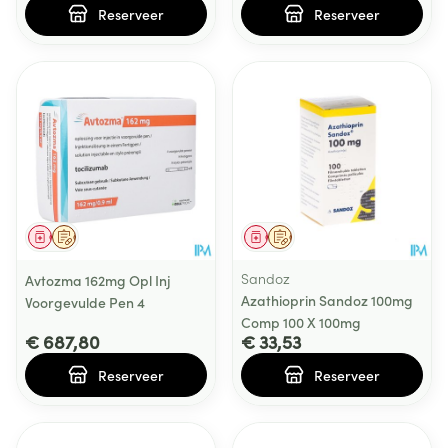
Reserveer
Reserveer
Geneesmiddel
Op voorschrift
Geneesmiddel
Op voorschrift
Sandoz
Avtozma 162mg Opl Inj
Azathioprin Sandoz 100mg
Voorgevulde Pen 4
Comp 100 X 100mg
€ 687,80
€ 33,53
Reserveer
Reserveer