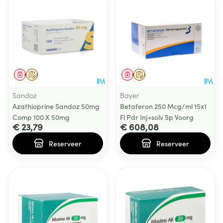
Geneesmiddel
Op voorschrift
Geneesmiddel
Op voorschrift
Sandoz
Bayer
Azathioprine Sandoz 50mg
Betaferon 250 Mcg/ml 15x1
Comp 100 X 50mg
Fl Pdr Inj+solv Sp Voorg
€ 23,79
€ 608,08
Reserveer
Reserveer