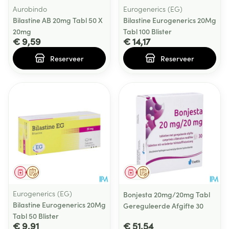
Aurobindo
Eurogenerics (EG)
Bilastine AB 20mg Tabl 50 X
Bilastine Eurogenerics 20Mg
20mg
Tabl 100 Blister
€ 9,59
€ 14,17
Reserveer
Reserveer
Geneesmiddel
Op voorschrift
Geneesmiddel
Op voorschrift
Eurogenerics (EG)
Bonjesta 20mg/20mg Tabl
Bilastine Eurogenerics 20Mg
Gereguleerde Afgifte 30
Tabl 50 Blister
€ 9,91
€ 51,54