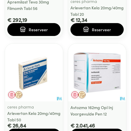
ceres pharma
Apremilast Teva 30mg
Arlevertan Kela 20mg/40mg
Filmomh Tabl 56
Tabl 20
€ 292,19
€ 12,34
Reserveer
Reserveer
Geneesmiddel
Op voorschrift
Geneesmiddel
Op voorschrift
ceres pharma
Avtozma 162mg Opl Inj
Arlevertan Kela 20mg/40mg
Voorgevulde Pen 12
Tabl 50
€ 26,84
€ 2.041,46