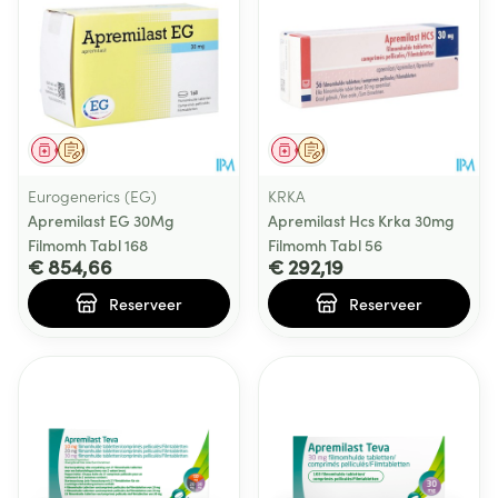
Geneesmiddel
Op voorschrift
Geneesmiddel
Op voorschrift
Eurogenerics (EG)
KRKA
Apremilast EG 30Mg
Apremilast Hcs Krka 30mg
Filmomh Tabl 168
Filmomh Tabl 56
€ 854,66
€ 292,19
Reserveer
Reserveer