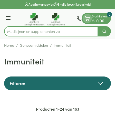
Dia 1 van 1
Ga naar de inhoud
Apothekersadvies
Snelle beschikbaarheid
0
0 artikelen
Menu
€ 0,00
Medicijnen
Zoek
Product, merk, categorie...
Home
/
Geneesmiddelen
/
Immuniteit
Immuniteit
Filteren
Producten
1
-
24
van
163