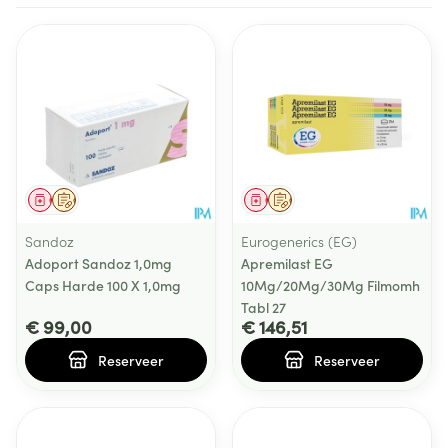
Geneesmiddel
Op voorschrift
Geneesmiddel
Op voorschrift
Sandoz
Eurogenerics (EG)
Adoport Sandoz 1,0mg
Apremilast EG
Caps Harde 100 X 1,0mg
10Mg/20Mg/30Mg Filmomh
Tabl 27
€ 99,00
€ 146,51
Reserveer
Reserveer