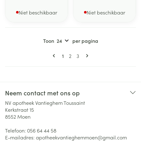
Niet beschikbaar
Niet beschikbaar
Toon
per pagina
Pagina's
U lees momenteel pagina
Pagina
Pagina
1
2
3
Neem contact met ons op
NV apotheek Vantieghem Toussaint
Kerkstraat 15
8552
Moen
Telefoon:
056 64 44 58
E-mailadres:
apotheekvantieghemmoen@
gmail.com