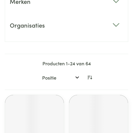
Merken
filter
Organisaties
filter
Producten
1
-
24
van
64
Sorteer op: