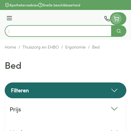
Ga naar de inhoud
Apothekersadvies
Snelle beschikbaarheid
Menu
Zoek
Product, merk, categorie...
Home
/
Thuiszorg en EHBO
/
Ergonomie
/
Bed
Bed
Filteren
Doorgaan naar productlijst
Prijs
filter