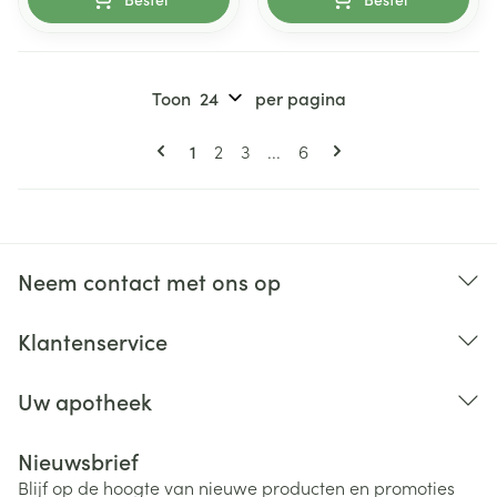
Toon
per pagina
Pagina's
U lees momenteel pagina
Pagina
Pagina
Pagina
1
2
3
...
6
Neem contact met ons op
Klantenservice
Uw apotheek
Nieuwsbrief
Blijf op de hoogte van nieuwe producten en promoties