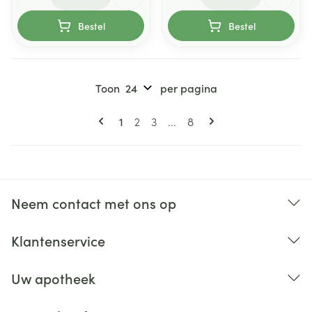
Bestel
Bestel
Toon
per pagina
Pagina's
U lees momenteel pagina
Pagina
Pagina
Pagina
1
2
3
...
8
Neem contact met ons op
Klantenservice
Uw apotheek