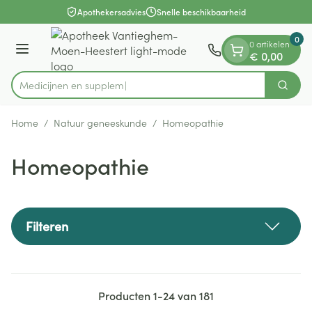
Dia 1 van 1
Ga naar de inhoud
Apothekersadvies
Snelle beschikbaarheid
0
0 artikelen
Menu
€ 0,00
Me
Zoek
Product, merk, categorie...
Home
/
Natuur geneeskunde
/
Homeopathie
Homeopathie
Filteren
Producten
1
-
24
van
181