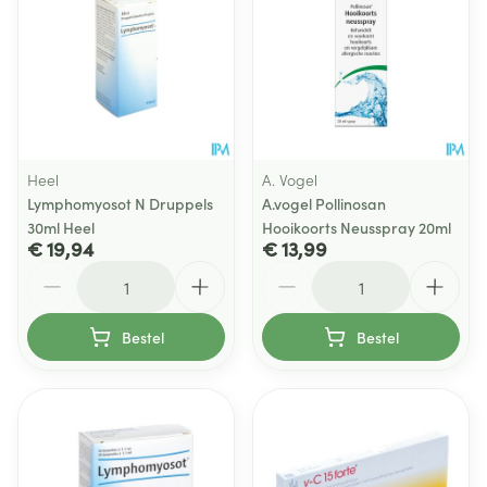
Heel
A. Vogel
Lymphomyosot N Druppels
A.vogel Pollinosan
30ml Heel
Hooikoorts Neusspray 20ml
€ 19,94
€ 13,99
Aantal
Aantal
Bestel
Bestel