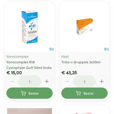
Vanocomplex
Heel
Vanocomplex N18
Trias-c druppels 3x30ml
Cystophylin Gutt 50ml Unda
€ 15,00
€ 43,25
Aantal
Aantal
Bestel
Bestel