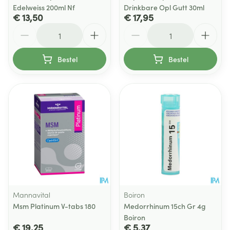
Edelweiss 200ml Nf
Drinkbare Opl Gutt 30ml
€ 13,50
€ 17,95
Aantal
Aantal
Bestel
Bestel
Mannavital
Boiron
Msm Platinum V-tabs 180
Medorrhinum 15ch Gr 4g
Boiron
€ 19,25
€ 5,37