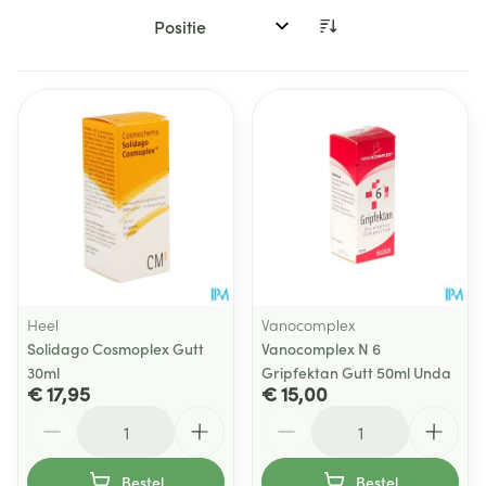
Sorteer op:
Heel
Vanocomplex
Solidago Cosmoplex Gutt
Vanocomplex N 6
30ml
Gripfektan Gutt 50ml Unda
€ 17,95
€ 15,00
Aantal
Aantal
Bestel
Bestel